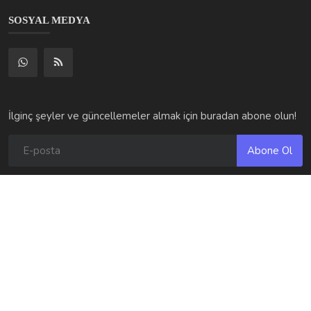
Abone Ol
© 2025 Otomobilariza.tr – Tüm hakları saklıdır. Altyapı desteği
Hostingkirala.tr tarafından sağlanmaktadır.
Şartlar ve Koşullar | Otomobilariza.tr