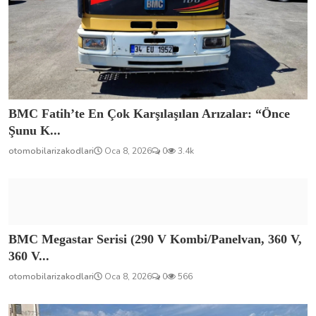
BMC Fatih’te En Çok Karşılaşılan Arızalar: “Önce
Şunu K...
otomobilarizakodlari
Oca 8, 2026
0
3.4k
BMC Megastar Serisi (290 V Kombi/Panelvan, 360 V,
360 V...
otomobilarizakodlari
Oca 8, 2026
0
566