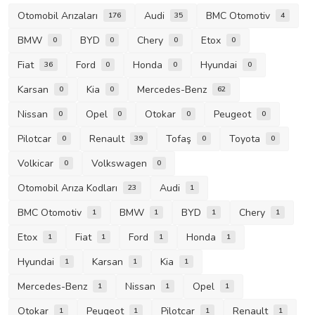
Otomobil Arızaları
Audi
BMC Otomotiv
176
35
4
BMW
BYD
Chery
Etox
0
0
0
0
Fiat
Ford
Honda
Hyundai
36
0
0
0
Karsan
Kia
Mercedes-Benz
0
0
62
Nissan
Opel
Otokar
Peugeot
0
0
0
0
Pilotcar
Renault
Tofaş
Toyota
0
39
0
0
Volkicar
Volkswagen
0
0
Otomobil Arıza Kodları
Audi
23
1
BMC Otomotiv
BMW
BYD
Chery
1
1
1
1
Etox
Fiat
Ford
Honda
1
1
1
1
Hyundai
Karsan
Kia
1
1
1
Mercedes-Benz
Nissan
Opel
1
1
1
Otokar
Peugeot
Pilotcar
Renault
1
1
1
1