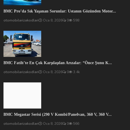
BMC Fatih’te En Çok Karşılaşılan Arızalar: “Önce Şunu K...
otomobilarizakodlari
Oca 8, 2026
0
3.4k
BMC Megastar Serisi (290 V Kombi/Panelvan, 360 V, 360 V...
otomobilarizakodlari
Oca 8, 2026
0
566
SOSYAL MEDYA
İlginç şeyler ve güncellemeler almak için buradan abone olun!