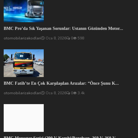
BMC Fatih’te En Çok Karşılaşılan Arızalar: “Önce Şunu K...
otomobilarizakodlari
Oca 8, 2026
0
3.4k
BMC Megastar Serisi (290 V Kombi/Panelvan, 360 V, 360 V...
otomobilarizakodlari
Oca 8, 2026
0
566
SOSYAL MEDYA
İlginç şeyler ve güncellemeler almak için buradan abone olun!