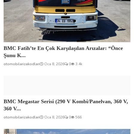
BMC Fatih’te En Çok Karşılaşılan Arızalar: “Önce
Şunu K...
otomobilarizakodlari
Oca 8, 2026
0
3.4k
BMC Megastar Serisi (290 V Kombi/Panelvan, 360 V,
360 V...
otomobilarizakodlari
Oca 8, 2026
0
566