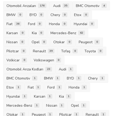
Otomobil Arızaları
Audi
BMC Otomotiv
176
35
4
BMW
BYD
Chery
Etox
0
0
0
0
Fiat
Ford
Honda
Hyundai
36
0
0
0
Karsan
Kia
Mercedes-Benz
0
0
62
Nissan
Opel
Otokar
Peugeot
0
0
0
0
Pilotcar
Renault
Tofaş
Toyota
0
39
0
0
Volkicar
Volkswagen
0
0
Otomobil Arıza Kodları
Audi
23
1
BMC Otomotiv
BMW
BYD
Chery
1
1
1
1
Etox
Fiat
Ford
Honda
1
1
1
1
Hyundai
Karsan
Kia
1
1
1
Mercedes-Benz
Nissan
Opel
1
1
1
Otokar
Peugeot
Pilotcar
Renault
1
1
1
1