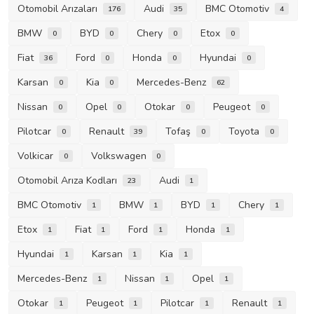
Otomobil Arızaları
Audi
BMC Otomotiv
176
35
4
BMW
BYD
Chery
Etox
0
0
0
0
Fiat
Ford
Honda
Hyundai
36
0
0
0
Karsan
Kia
Mercedes-Benz
0
0
62
Nissan
Opel
Otokar
Peugeot
0
0
0
0
Pilotcar
Renault
Tofaş
Toyota
0
39
0
0
Volkicar
Volkswagen
0
0
Otomobil Arıza Kodları
Audi
23
1
BMC Otomotiv
BMW
BYD
Chery
1
1
1
1
Etox
Fiat
Ford
Honda
1
1
1
1
Hyundai
Karsan
Kia
1
1
1
Mercedes-Benz
Nissan
Opel
1
1
1
Otokar
Peugeot
Pilotcar
Renault
1
1
1
1