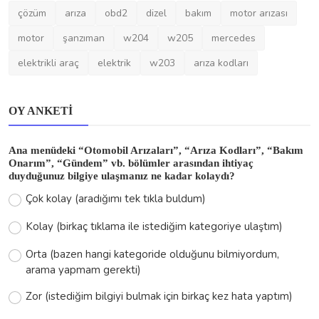
çözüm
arıza
obd2
dizel
bakım
motor arızası
motor
şanzıman
w204
w205
mercedes
elektrikli araç
elektrik
w203
arıza kodları
OY ANKETI
Ana menüdeki “Otomobil Arızaları”, “Arıza Kodları”, “Bakım
Onarım”, “Gündem” vb. bölümler arasından ihtiyaç
duyduğunuz bilgiye ulaşmanız ne kadar kolaydı?
Çok kolay (aradığımı tek tıkla buldum)
Kolay (birkaç tıklama ile istediğim kategoriye ulaştım)
Orta (bazen hangi kategoride olduğunu bilmiyordum,
arama yapmam gerekti)
Zor (istediğim bilgiyi bulmak için birkaç kez hata yaptım)