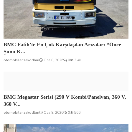
BMC Fatih’te En Çok Karşılaşılan Arızalar: “Önce
Şunu K...
otomobilarizakodlari
Oca 8, 2026
0
3.4k
BMC Megastar Serisi (290 V Kombi/Panelvan, 360 V,
360 V...
otomobilarizakodlari
Oca 8, 2026
0
566