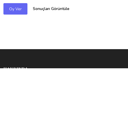
Sonuçları Görüntüle
Oy Ver
HAKKINDA
Otomobilariza.tr, otomobil severlere özel olarak hazırlanmış
içeriklerle araç dünyasına dair en güncel bilgileri sunar.
Performans, bakım, modifiye ve daha fazlası hakkında bilgi
almak için bizi takip edin.
SON YAZILAR