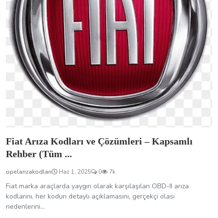
Fiat Arıza Kodları ve Çözümleri – Kapsamlı
Rehber (Tüm ...
opelarızakodları
Haz 1, 2025
0
7k
Fiat marka araçlarda yaygın olarak karşılaşılan OBD-II arıza
kodlarını, her kodun detaylı açıklamasını, gerçekçi olası
nedenlerini...