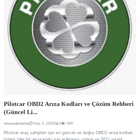
Pilotcar OBD2 Arıza Kodları ve Çözüm Rehberi
(Güncel Li...
otomobilariza
Haz 2, 2025
0
769
Pilotcar araç sahipleri için en güncel ve doğru OBD2 arıza kodları
listesi. Her bir arıza kodu için açıklayıcı, özgün ve SEO uyuml...