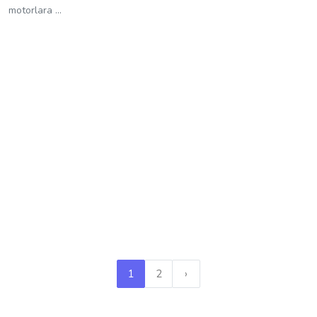
motorlara ...
1
2
›