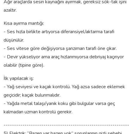
Ağır araçlarda sesin kaynağını ayırmak, gereksiz sök-tak işini
azaltır.
Kısa ayırma mantığı:
- Ses hızla birlikte artıyorsa diferansiyel/aktarma tarafı
düşünülür.
- Ses vitese göre değişiyorsa şanzıman tarafı öne çıkar.
- Devir yükseliyor ama araç hızlanmıyorsa debriyaj kaçırıyor
olabilir (tipine göre).
İlk yapılacak iş:
- Yağ seviyesi ve kaçak kontrolü. Yağ azsa sadece eklemek
geçicidir; kaçak bulunmalıdır.
- Yağda metal talaşı/yanık koku gibi bulgular varsa geç
kalmadan uzman kontrolü gerekir.
------------------------------------------------------------
5) Elektrik: “Bazen var bazen yok” sorunlarının gizli sebebi