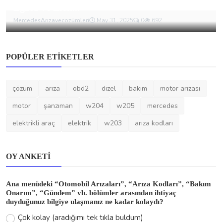
Egzoz ve Elek...
MercedesArızavecozümleri
May 31, 2025
0
692
POPÜLER ETIKETLER
çözüm
arıza
obd2
dizel
bakım
motor arızası
motor
şanzıman
w204
w205
mercedes
elektrikli araç
elektrik
w203
arıza kodları
OY ANKETI
Ana menüdeki “Otomobil Arızaları”, “Arıza Kodları”, “Bakım
Onarım”, “Gündem” vb. bölümler arasından ihtiyaç
duyduğunuz bilgiye ulaşmanız ne kadar kolaydı?
Çok kolay (aradığımı tek tıkla buldum)