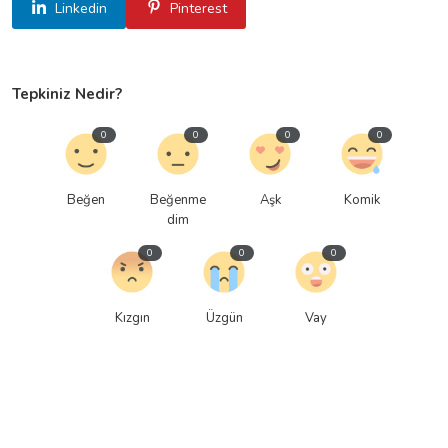
Linkedin
Pinterest
Tepkiniz Nedir?
0
0
0
0
Beğen
Beğenme
Aşk
Komik
dim
0
0
0
Kızgın
Üzgün
Vay