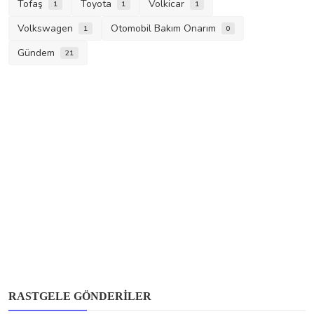
Tofaş
Toyota
Volkicar
1
1
1
Volkswagen
Otomobil Bakım Onarım
1
0
Gündem
21
Mercedes-Benz
RASTGELE GÖNDERILER
Mercedes-Benz B 180 CDI İçin Dizel Motor,