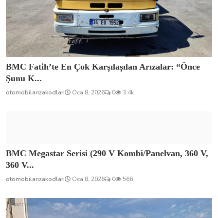
BMC Fatih’te En Çok Karşılaşılan Arızalar: “Önce
Şunu K...
otomobilarizakodlari
Oca 8, 2026
0
3.4k
BMC Megastar Serisi (290 V Kombi/Panelvan, 360 V,
360 V...
otomobilarizakodlari
Oca 8, 2026
0
566