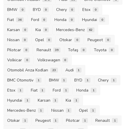
BMW
BYD
Chery
Etox
0
0
0
0
Fiat
Ford
Honda
Hyundai
36
0
0
0
Karsan
Kia
Mercedes-Benz
0
0
62
Nissan
Opel
Otokar
Peugeot
0
0
0
0
Pilotcar
Renault
Tofaş
Toyota
0
39
0
0
Volkicar
Volkswagen
0
0
Otomobil Arıza Kodları
Audi
23
1
BMC Otomotiv
BMW
BYD
Chery
1
1
1
1
Etox
Fiat
Ford
Honda
1
1
1
1
Hyundai
Karsan
Kia
1
1
1
Mercedes-Benz
Nissan
Opel
1
1
1
Otokar
Peugeot
Pilotcar
Renault
1
1
1
1