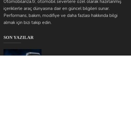
Otomobilariza.tr, otomobil severlere özel olarak hazırlanmış
içeriklerle araç dünyasına dair en güncel bilgileri sunar.
Performans, bakım, modifiye ve daha fazlası hakkında bilgi
almak için bizi takip edin.
SON YAZILAR
BMC Pro’da Sık Yaşanan Sorunlar: Ustanın Gözünden Motor...
otomobilarizakodlari
Oca 8, 2026
0
599