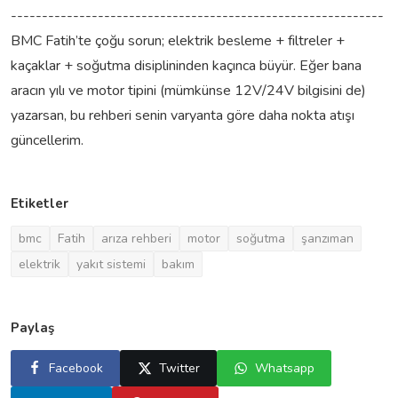
------------------------------------------------------------
BMC Fatih’te çoğu sorun; elektrik besleme + filtreler +
kaçaklar + soğutma disiplininden kaçınca büyür. Eğer bana
aracın yılı ve motor tipini (mümkünse 12V/24V bilgisini de)
yazarsan, bu rehberi senin varyanta göre daha nokta atışı
güncellerim.
Etiketler
bmc
Fatih
arıza rehberi
motor
soğutma
şanzıman
elektrik
yakıt sistemi
bakım
Paylaş
Facebook
Twitter
Whatsapp