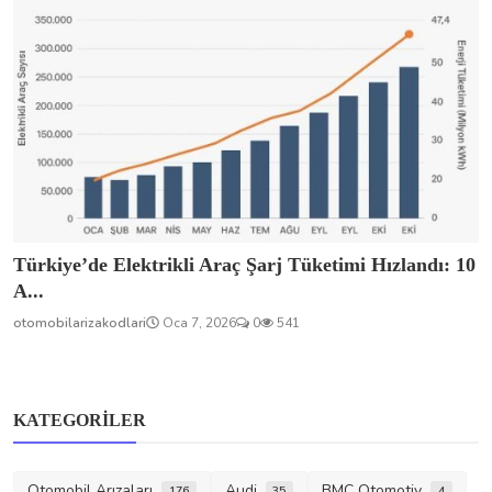
Türkiye’de Elektrikli Araç Şarj Tüketimi Hızlandı: 10
A...
otomobilarizakodlari
Oca 7, 2026
0
541
KATEGORILER
Otomobil Arızaları
Audi
BMC Otomotiv
176
35
4