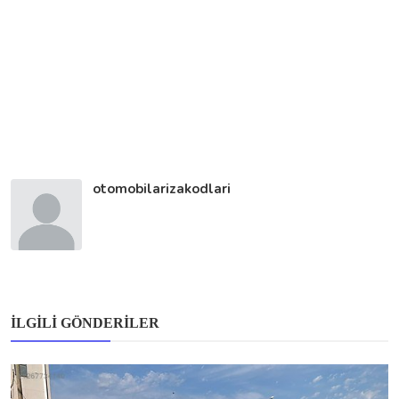
otomobilarizakodlari
İLGILI GÖNDERILER