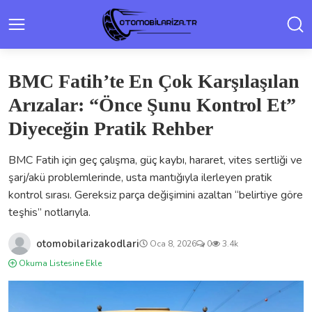
BMC Fatih’te En Çok Karşılaşılan
Arızalar: “Önce Şunu Kontrol Et”
Diyeceğin Pratik Rehber
BMC Fatih için geç çalışma, güç kaybı, hararet, vites sertliği ve
şarj/akü problemlerinde, usta mantığıyla ilerleyen pratik
kontrol sırası. Gereksiz parça değişimini azaltan “belirtiye göre
teşhis” notlarıyla.
otomobilarizakodlari
Oca 8, 2026
0
3.4k
Okuma Listesine Ekle