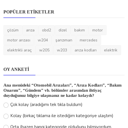
POPÜLER ETIKETLER
çözüm
arıza
obd2
dizel
bakım
motor
motor arızası
w204
şanzıman
mercedes
elektrikli araç
w205
w203
arıza kodları
elektrik
OY ANKETI
Ana menüdeki “Otomobil Arızaları”, “Arıza Kodları”, “Bakım
Onarım”, “Gündem” vb. bölümler arasından ihtiyaç
duyduğunuz bilgiye ulaşmanız ne kadar kolaydı?
Çok kolay (aradığımı tek tıkla buldum)
Kolay (birkaç tıklama ile istediğim kategoriye ulaştım)
Orta (bazen hangi kategoride olduğunu bilmiyordum,