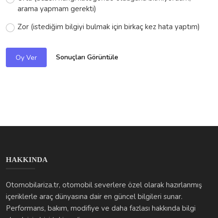
arama yapmam gerekti)
Zor (istediğim bilgiyi bulmak için birkaç kez hata yaptım)
Sonuçları Görüntüle
Oy Ver
HAKKINDA
Otomobilariza.tr, otomobil severlere özel olarak hazırlanmış
içeriklerle araç dünyasına dair en güncel bilgileri sunar.
Performans, bakım, modifiye ve daha fazlası hakkında bilgi