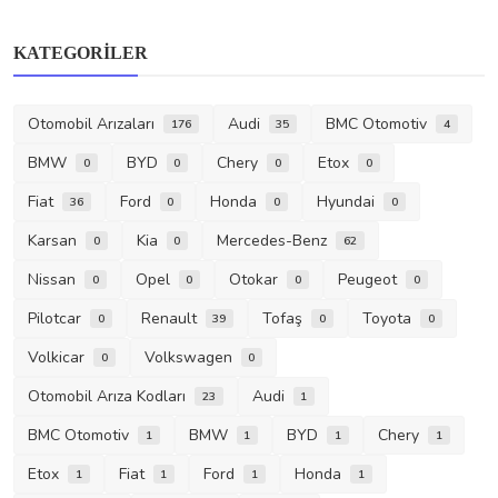
KATEGORILER
Otomobil Arızaları
Audi
BMC Otomotiv
176
35
4
BMW
BYD
Chery
Etox
0
0
0
0
Fiat
Ford
Honda
Hyundai
36
0
0
0
Karsan
Kia
Mercedes-Benz
0
0
62
Nissan
Opel
Otokar
Peugeot
0
0
0
0
Pilotcar
Renault
Tofaş
Toyota
0
39
0
0
Volkicar
Volkswagen
0
0
Otomobil Arıza Kodları
Audi
23
1
BMC Otomotiv
BMW
BYD
Chery
1
1
1
1
Etox
Fiat
Ford
Honda
1
1
1
1