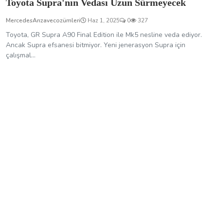
Toyota Supra'nın Vedası Uzun Sürmeyecek
MercedesArızavecozümleri
Haz 1, 2025
0
327
Toyota, GR Supra A90 Final Edition ile Mk5 nesline veda ediyor.
Ancak Supra efsanesi bitmiyor. Yeni jenerasyon Supra için
çalışmal...