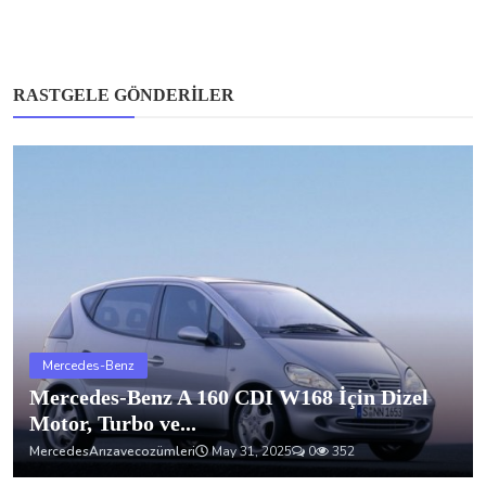
RASTGELE GÖNDERILER
Mercedes-Benz
Mercedes-Benz A 160 CDI W168 İçin Dizel
Motor, Turbo ve...
MercedesArızavecozümleri
May 31, 2025
0
352