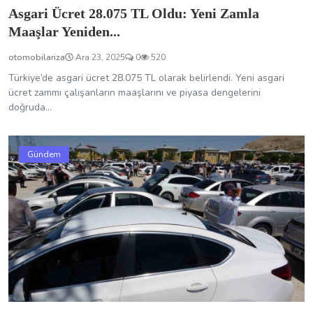
Asgari Ücret 28.075 TL Oldu: Yeni Zamla
Maaşlar Yeniden...
otomobilariza
Ara 23, 2025
0
520
Türkiye’de asgari ücret 28.075 TL olarak belirlendi. Yeni asgari
ücret zammı çalışanların maaşlarını ve piyasa dengelerini
doğruda...
Gündem