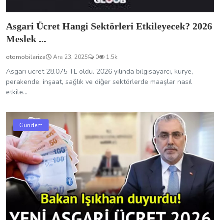
Asgari Ücret Hangi Sektörleri Etkileyecek? 2026
Meslek ...
otomobilariza
Ara 23, 2025
0
1.5k
Asgari ücret 28.075 TL oldu. 2026 yılında bilgisayarcı, kurye,
perakende, inşaat, sağlık ve diğer sektörlerde maaşlar nasıl
etkile...
Gündem