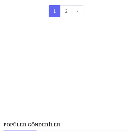
1
2
›
POPÜLER GÖNDERILER