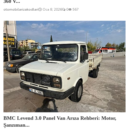
360 V...
otomobilarizakodlari
Oca 8, 2026
0
567
BMC Levend 3.0 Panel Van Arıza Rehberi: Motor,
Şanzıman...