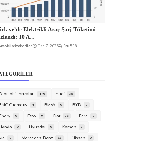
rkiye’de Elektrikli Araç Şarj Tüketimi
zlandı: 10 A...
omobilarizakodlari
Oca 7, 2026
0
538
ATEGORILER
Otomobil Arızaları
Audi
176
35
BMC Otomotiv
BMW
BYD
4
0
0
Chery
Etox
Fiat
Ford
0
0
36
0
Honda
Hyundai
Karsan
0
0
0
Kia
Mercedes-Benz
Nissan
0
62
0