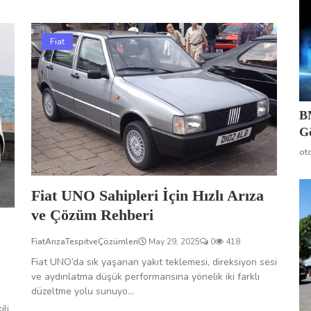
Fiat
B
G
ot
Fiat UNO Sahipleri İçin Hızlı Arıza
ve Çözüm Rehberi
FiatArızaTespitveÇözümleri
May 29, 2025
0
418
Fiat UNO’da sık yaşanan yakıt teklemesi, direksiyon sesi
ve aydınlatma düşük performansına yönelik iki farklı
düzeltme yolu sunuyo...
ili