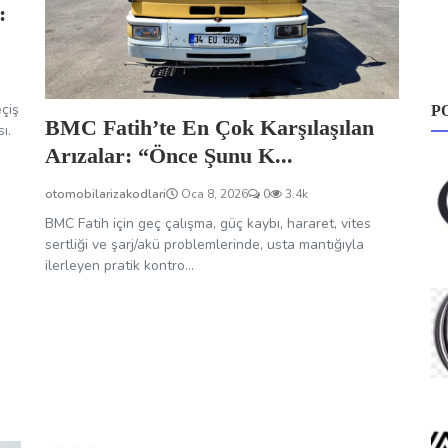
:
eçiş
P
BMC Fatih’te En Çok Karşılaşılan
ı.
Arızalar: “Önce Şunu K...
otomobilarizakodlari
Oca 8, 2026
0
3.4k
BMC Fatih için geç çalışma, güç kaybı, hararet, vites
sertliği ve şarj/akü problemlerinde, usta mantığıyla
ilerleyen pratik kontro...