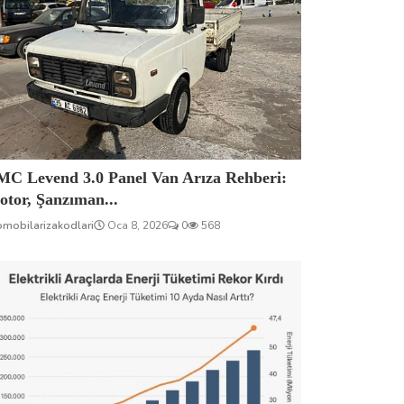
MC Levend 3.0 Panel Van Arıza Rehberi:
tor, Şanzıman...
omobilarizakodlari
Oca 8, 2026
0
568