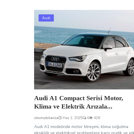
Audi
Audi A1 Compact Serisi Motor,
Klima ve Elektrik Arızala...
otomobilariza
Haz 2, 2025
0
428
Audi A1 modelinde motor titreşimi, klima soğutma
eksikliği ve elektriksel problemlere karşı pratik ve etk