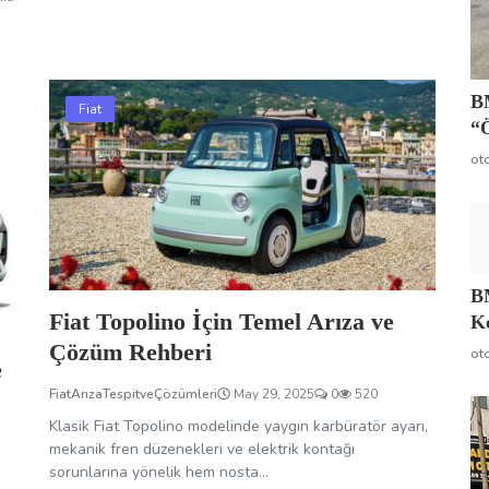
BM
Fiat
“
ot
B
Fiat Topolino İçin Temel Arıza ve
Ko
Çözüm Rehberi
ot
e
FiatArızaTespitveÇözümleri
May 29, 2025
0
520
Klasik Fiat Topolino modelinde yaygın karbüratör ayarı,
mekanik fren düzenekleri ve elektrik kontağı
sorunlarına yönelik hem nosta...