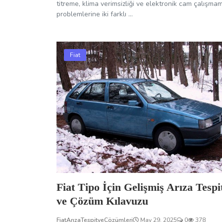
titreme, klima verimsizliği ve elektronik cam çalışma
problemlerine iki farklı ...
Fiat
Fiat Tipo İçin Gelişmiş Arıza Tespi
ve Çözüm Kılavuzu
FiatArızaTespitveÇözümleri
May 29, 2025
0
378