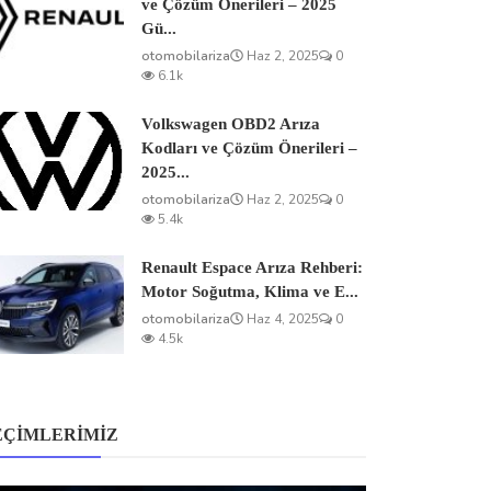
ve Çözüm Önerileri – 2025
Gü...
otomobilariza
Haz 2, 2025
0
6.1k
Volkswagen OBD2 Arıza
Kodları ve Çözüm Önerileri –
2025...
otomobilariza
Haz 2, 2025
0
5.4k
Renault Espace Arıza Rehberi:
Motor Soğutma, Klima ve E...
otomobilariza
Haz 4, 2025
0
4.5k
EÇIMLERIMIZ