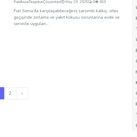
FiatArızaTespitveÇözümleri
May 29, 2025
0
459
Fiat Siena’da karşılaşabileceğiniz sarsıntılı kalkış, vites
geçişinde zorlama ve yakıt kokusu sorunlarına evde ve
serviste uygulan...
2
›