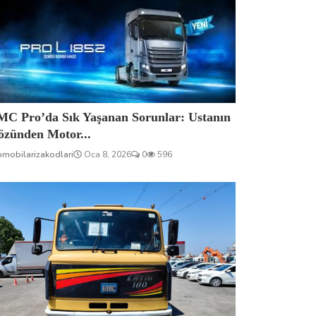
MC Pro’da Sık Yaşanan Sorunlar: Ustanın
özünden Motor...
omobilarizakodlari
Oca 8, 2026
0
596