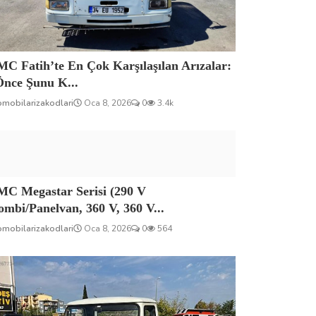
C Fatih’te En Çok Karşılaşılan Arızalar:
Önce Şunu K...
omobilarizakodlari
Oca 8, 2026
0
3.4k
MC Megastar Serisi (290 V
mbi/Panelvan, 360 V, 360 V...
omobilarizakodlari
Oca 8, 2026
0
564