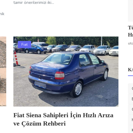
tamir önerilerimizi iki...
n
mik
Tü
Hı
ot
Fiat
K
Fiat Siena Sahipleri İçin Hızlı Arıza
ve Çözüm Rehberi