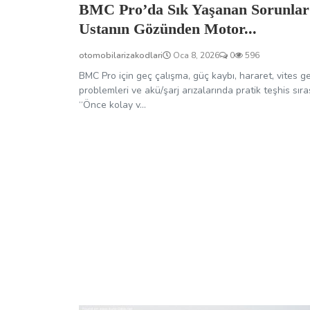
BMC Pro’da Sık Yaşanan Sorunlar
Ustanın Gözünden Motor...
otomobilarizakodlari
Oca 8, 2026
0
596
BMC Pro için geç çalışma, güç kaybı, hararet, vites g
problemleri ve akü/şarj arızalarında pratik teşhis sıras
“Önce kolay v...