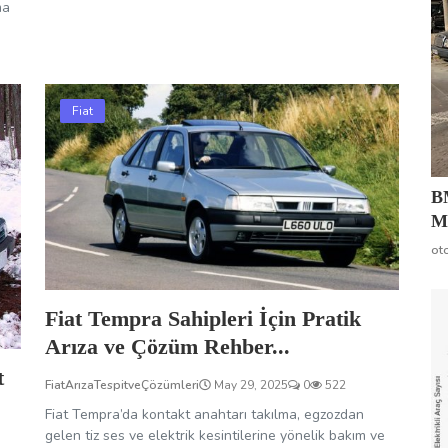
ma
Fiat
B
Mo
ot
Fiat Tempra Sahipleri İçin Pratik
Arıza ve Çözüm Rehber...
t
FiatArızaTespitveÇözümleri
May 29, 2025
0
522
Fiat Tempra’da kontakt anahtarı takılma, egzozdan
gelen tiz ses ve elektrik kesintilerine yönelik bakım ve