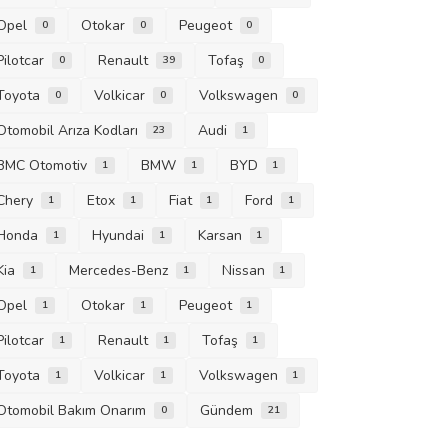
Opel
Otokar
Peugeot
0
0
0
Pilotcar
Renault
Tofaş
0
39
0
Toyota
Volkicar
Volkswagen
0
0
0
Otomobil Arıza Kodları
Audi
23
1
BMC Otomotiv
BMW
BYD
1
1
1
Chery
Etox
Fiat
Ford
1
1
1
1
Honda
Hyundai
Karsan
1
1
1
Kia
Mercedes-Benz
Nissan
1
1
1
Opel
Otokar
Peugeot
1
1
1
Pilotcar
Renault
Tofaş
1
1
1
Toyota
Volkicar
Volkswagen
1
1
1
Otomobil Bakım Onarım
Gündem
0
21