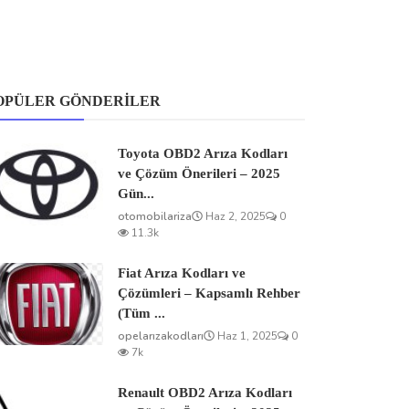
OPÜLER GÖNDERILER
Toyota OBD2 Arıza Kodları
ve Çözüm Önerileri – 2025
Gün...
otomobilariza
Haz 2, 2025
0
11.3k
Fiat Arıza Kodları ve
Çözümleri – Kapsamlı Rehber
(Tüm ...
opelarızakodları
Haz 1, 2025
0
7k
Renault OBD2 Arıza Kodları