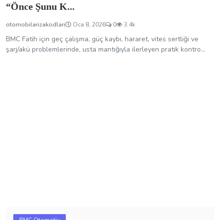
“Önce Şunu K...
otomobilarizakodlari
Oca 8, 2026
0
3.4k
BMC Fatih için geç çalışma, güç kaybı, hararet, vites sertliği ve
şarj/akü problemlerinde, usta mantığıyla ilerleyen pratik kontro...
BMC Otomotiv