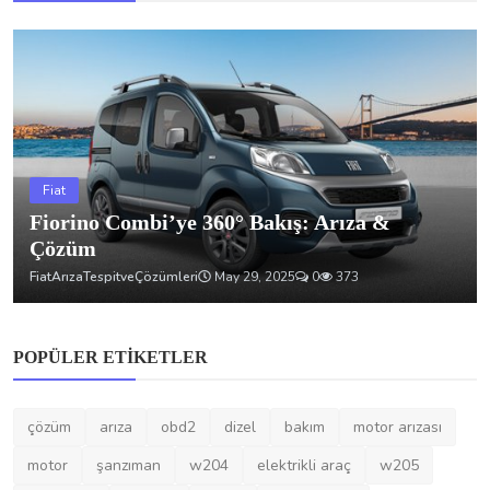
Fiat
Fiorino Combi’ye 360° Bakış: Arıza &
Çözüm
FiatArızaTespitveÇözümleri
May 29, 2025
0
373
POPÜLER ETIKETLER
çözüm
arıza
obd2
dizel
bakım
motor arızası
motor
şanzıman
w204
elektrikli araç
w205