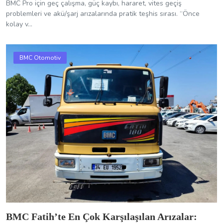
BMC Pro için geç çalışma, güç kaybı, hararet, vites geçiş
problemleri ve akü/şarj arızalarında pratik teşhis sırası. “Önce
kolay v...
BMC Otomotiv
BMC Fatih’te En Çok Karşılaşılan Arızalar: