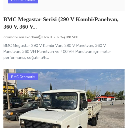
BMC Megastar Serisi (290 V Kombi/Panelvan,
360 V, 360 V...
otomobilarizakodlari
Oca 8, 2026
0
568
BMC Megastar 290 V Kombi Van, 290 V Panelvan, 360 V
Panelvan, 360 VH Panelvan ve 400 VH Panelvan için motor
performansı, soğutma/h...
BMC Otomotiv