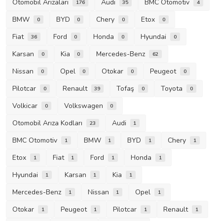
Otomobil Arızaları
Audi
BMC Otomotiv
176
35
4
BMW
BYD
Chery
Etox
0
0
0
0
Fiat
Ford
Honda
Hyundai
36
0
0
0
Karsan
Kia
Mercedes-Benz
0
0
62
Nissan
Opel
Otokar
Peugeot
0
0
0
0
Pilotcar
Renault
Tofaş
Toyota
0
39
0
0
Volkicar
Volkswagen
0
0
Otomobil Arıza Kodları
Audi
23
1
BMC Otomotiv
BMW
BYD
Chery
1
1
1
1
Etox
Fiat
Ford
Honda
1
1
1
1
Hyundai
Karsan
Kia
1
1
1
Mercedes-Benz
Nissan
Opel
1
1
1
Otokar
Peugeot
Pilotcar
Renault
1
1
1
1