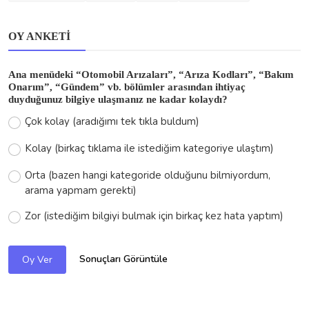
POPÜLER ETIKETLER
çözüm
arıza
obd2
dizel
bakım
motor arızası
motor
şanzıman
w204
w205
mercedes
elektrikli araç
elektrik
w203
arıza kodları
OY ANKETI
Ana menüdeki “Otomobil Arızaları”, “Arıza Kodları”, “Bakım
Onarım”, “Gündem” vb. bölümler arasından ihtiyaç
duyduğunuz bilgiye ulaşmanız ne kadar kolaydı?
Çok kolay (aradığımı tek tıkla buldum)
Kolay (birkaç tıklama ile istediğim kategoriye ulaştım)
Orta (bazen hangi kategoride olduğunu bilmiyordum,