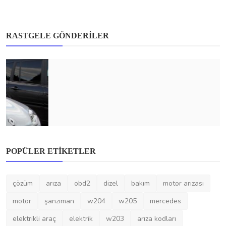
RASTGELE GÖNDERILER
Mercedes-Benz
Mercedes-Benz B 180 D İçin Dizel Yakıt,
Elektronik ve A...
MercedesArızavecozümleri
May 31, 2025
0
380