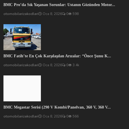
SON YAZILAR
BMC Pro’da Sık Yaşanan Sorunlar: Ustanın Gözünden Motor...
otomobilarizakodlari
Oca 8, 2026
0
598
BMC Fatih’te En Çok Karşılaşılan Arızalar: “Önce Şunu K...
otomobilarizakodlari
Oca 8, 2026
0
3.4k