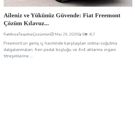
Aileniz ve Yükünüz Güvende: Fiat Freemont
Çözüm Kılavuz...
FiatArızaTespitveÇözümleri
May 29, 2025
0
417
Freemont’un geniş iç hacminde karşılaşılan ısıtma-soğutma
dalgalanmaları, fren pedal boşluğu ve 4×4 aktarma organı
titreşimlerine ...