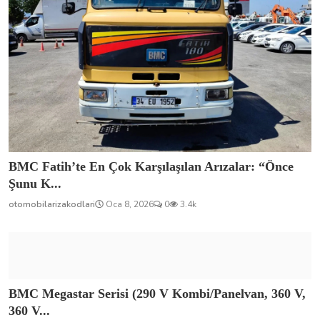
BMC Fatih’te En Çok Karşılaşılan Arızalar: “Önce
Şunu K...
otomobilarizakodlari
Oca 8, 2026
0
3.4k
BMC Megastar Serisi (290 V Kombi/Panelvan, 360 V,
360 V...