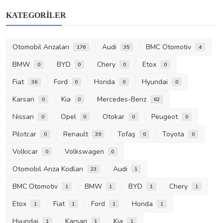
KATEGORILER
Otomobil Arızaları
Audi
BMC Otomotiv
176
35
4
BMW
BYD
Chery
Etox
0
0
0
0
Fiat
Ford
Honda
Hyundai
36
0
0
0
Karsan
Kia
Mercedes-Benz
0
0
62
Nissan
Opel
Otokar
Peugeot
0
0
0
0
Pilotcar
Renault
Tofaş
Toyota
0
39
0
0
Volkicar
Volkswagen
0
0
Otomobil Arıza Kodları
Audi
23
1
BMC Otomotiv
BMW
BYD
Chery
1
1
1
1
Etox
Fiat
Ford
Honda
1
1
1
1
Hyundai
Karsan
Kia
1
1
1