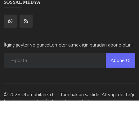
BMC Megastar Serisi (290 V Kombi/Panelvan, 360 V, 360 V...
otomobilarizakodlari
Oca 8, 2026
0
566
SOSYAL MEDYA
İlginç şeyler ve güncellemeler almak için buradan abone olun!
Abone Ol