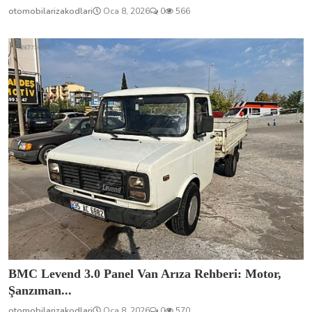
otomobilarizakodlari
Oca 8, 2026
0
566
BMC Levend 3.0 Panel Van Arıza Rehberi: Motor,
Şanzıman...
otomobilarizakodlari
Oca 8, 2026
0
570