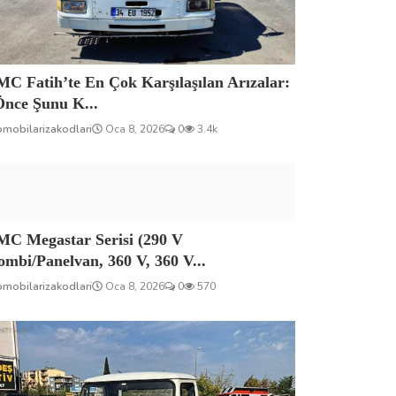
C Fatih’te En Çok Karşılaşılan Arızalar:
Önce Şunu K...
omobilarizakodlari
Oca 8, 2026
0
3.4k
MC Megastar Serisi (290 V
mbi/Panelvan, 360 V, 360 V...
omobilarizakodlari
Oca 8, 2026
0
570