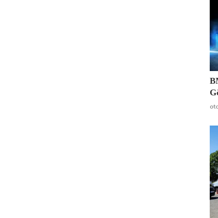
B
G
ot