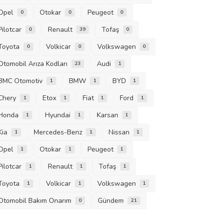
Opel
Otokar
Peugeot
0
0
0
Pilotcar
Renault
Tofaş
0
39
0
Toyota
Volkicar
Volkswagen
0
0
0
Otomobil Arıza Kodları
Audi
23
1
BMC Otomotiv
BMW
BYD
1
1
1
Chery
Etox
Fiat
Ford
1
1
1
1
Honda
Hyundai
Karsan
1
1
1
Kia
Mercedes-Benz
Nissan
1
1
1
Opel
Otokar
Peugeot
1
1
1
Pilotcar
Renault
Tofaş
1
1
1
Toyota
Volkicar
Volkswagen
1
1
1
Otomobil Bakım Onarım
Gündem
0
21