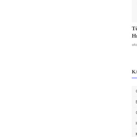
Tü
Hı
ot
K