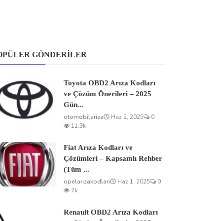
OPÜLER GÖNDERILER
Toyota OBD2 Arıza Kodları
ve Çözüm Önerileri – 2025
Gün...
otomobilariza
Haz 2, 2025
0
11.3k
Fiat Arıza Kodları ve
Çözümleri – Kapsamlı Rehber
(Tüm ...
opelarızakodları
Haz 1, 2025
0
7k
Renault OBD2 Arıza Kodları