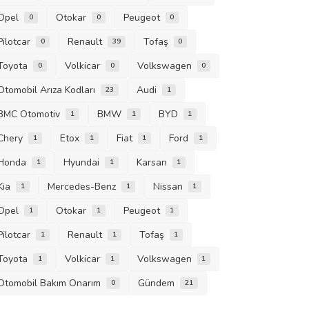
Opel
Otokar
Peugeot
0
0
0
Pilotcar
Renault
Tofaş
0
39
0
Toyota
Volkicar
Volkswagen
0
0
0
Otomobil Arıza Kodları
Audi
23
1
BMC Otomotiv
BMW
BYD
1
1
1
Chery
Etox
Fiat
Ford
1
1
1
1
Honda
Hyundai
Karsan
1
1
1
Kia
Mercedes-Benz
Nissan
1
1
1
Opel
Otokar
Peugeot
1
1
1
Pilotcar
Renault
Tofaş
1
1
1
Toyota
Volkicar
Volkswagen
1
1
1
Otomobil Bakım Onarım
Gündem
0
21