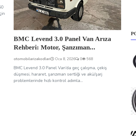
60
çin
P
BMC Levend 3.0 Panel Van Arıza
Rehberi: Motor, Şanzıman...
otomobilarizakodlari
Oca 8, 2026
0
568
BMC Levend 3.0 Panel Van’da geç çalışma, çekiş
düşmesi, hararet, şanzıman sertliği ve akü/şarj
problemlerinde hızlı kontrol adımla...