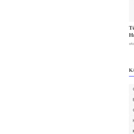
Tü
Hı
ot
K