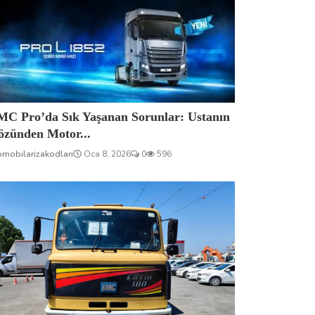
MC Pro’da Sık Yaşanan Sorunlar: Ustanın
özünden Motor...
omobilarizakodlari
Oca 8, 2026
0
596