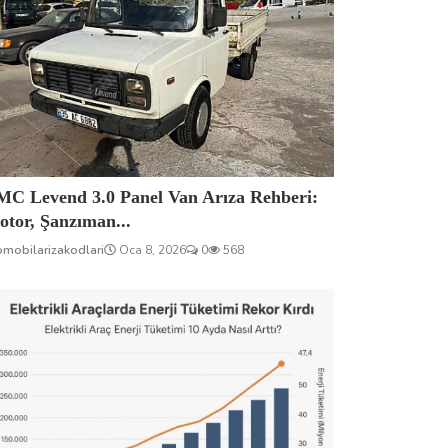
MC Levend 3.0 Panel Van Arıza Rehberi:
tor, Şanzıman...
omobilarizakodlari
Oca 8, 2026
0
568