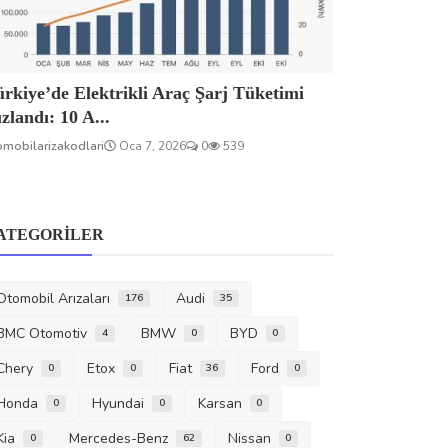
rkiye’de Elektrikli Araç Şarj Tüketimi
zlandı: 10 A...
omobilarizakodlari
Oca 7, 2026
0
539
ATEGORILER
Otomobil Arızaları
Audi
176
35
BMC Otomotiv
BMW
BYD
4
0
0
Chery
Etox
Fiat
Ford
0
0
36
0
Honda
Hyundai
Karsan
0
0
0
Kia
Mercedes-Benz
Nissan
0
62
0