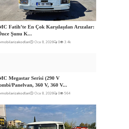
C Fatih’te En Çok Karşılaşılan Arızalar:
Önce Şunu K...
omobilarizakodlari
Oca 8, 2026
0
3.4k
MC Megastar Serisi (290 V
mbi/Panelvan, 360 V, 360 V...
omobilarizakodlari
Oca 8, 2026
0
564