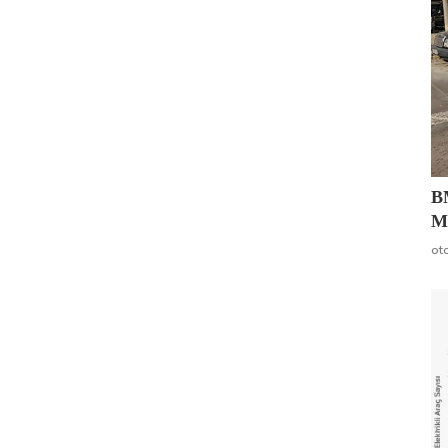
B
Mo
ot