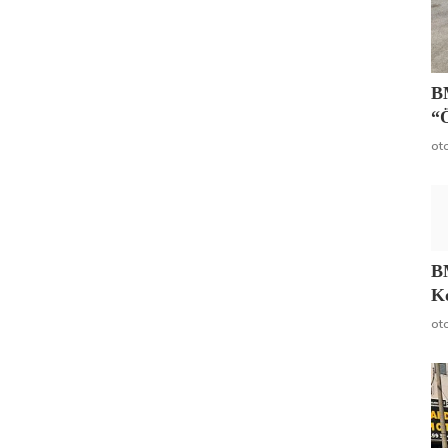
BM
“
ot
B
Ko
ot