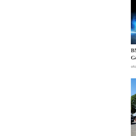
B
G
ot