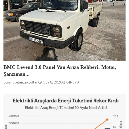
BMC Levend 3.0 Panel Van Arıza Rehberi: Motor,
Şanzıman...
otomobilarizakodlari
Oca 8, 2026
0
570