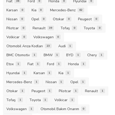
Fiat
Ford
Honda
Hyundai
36
0
0
0
Karsan
Kia
Mercedes-Benz
0
0
62
Nissan
Opel
Otokar
Peugeot
0
0
0
0
Pilotcar
Renault
Tofaş
Toyota
0
39
0
0
Volkicar
Volkswagen
0
0
Otomobil Arıza Kodları
Audi
23
1
BMC Otomotiv
BMW
BYD
Chery
1
1
1
1
Etox
Fiat
Ford
Honda
1
1
1
1
Hyundai
Karsan
Kia
1
1
1
Mercedes-Benz
Nissan
Opel
1
1
1
Otokar
Peugeot
Pilotcar
Renault
1
1
1
1
Tofaş
Toyota
Volkicar
1
1
1
Volkswagen
Otomobil Bakım Onarım
1
0