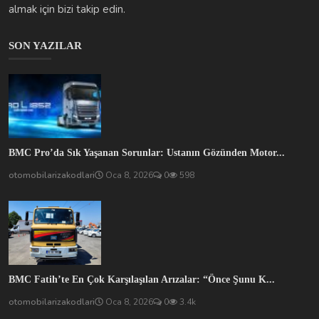
almak için bizi takip edin.
SON YAZILAR
BMC Pro’da Sık Yaşanan Sorunlar: Ustanın Gözünden Motor...
otomobilarizakodlari
Oca 8, 2026
0
598
BMC Fatih’te En Çok Karşılaşılan Arızalar: “Önce Şunu K...
otomobilarizakodlari
Oca 8, 2026
0
3.4k