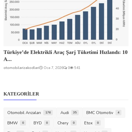
Türkiye’de Elektrikli Araç Şarj Tüketimi Hızlandı: 10
A...
otomobilarizakodlari
Oca 7, 2026
0
541
KATEGORILER
Otomobil Arızaları
Audi
BMC Otomotiv
176
35
4
BMW
BYD
Chery
Etox
0
0
0
0