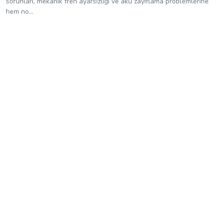
sorunları, mekanik fren ayarsızlığı ve akü zayıflama problemlerine
hem no...