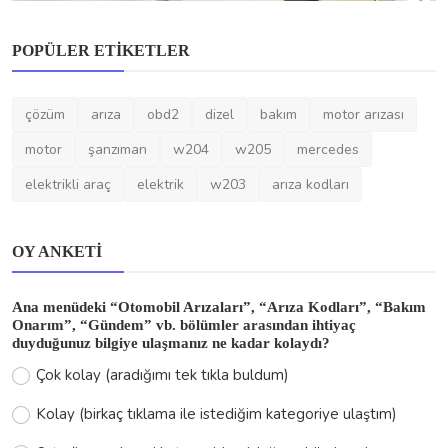
POPÜLER ETIKETLER
Audi
çözüm
arıza
obd2
dizel
bakım
motor arızası
Audi E-Tron GT Electric Drivetrain ve
Charging System A...
motor
şanzıman
w204
w205
mercedes
otomobilariza
Haz 2, 2025
0
359
elektrikli araç
elektrik
w203
arıza kodları
OY ANKETI
Ana menüdeki “Otomobil Arızaları”, “Arıza Kodları”, “Bakım
Onarım”, “Gündem” vb. bölümler arasından ihtiyaç
duyduğunuz bilgiye ulaşmanız ne kadar kolaydı?
Çok kolay (aradığımı tek tıkla buldum)
Kolay (birkaç tıklama ile istediğim kategoriye ulaştım)