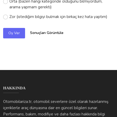
Orta (bazen hangi kategoride olduğunu bilmiyordum,
arama yapmam gerekti)
Zor (istediğim bilgiyi bulmak için birkaç kez hata yaptım)
Sonuçları Görüntüle
Oy Ver
HAKKINDA
Otomobilariza.tr, otomobil severlere özel olarak hazırlanmış
içeriklerle araç dünyasına dair en güncel bilgileri sunar.
Performans, bakım, modifiye ve daha fazlası hakkında bilgi