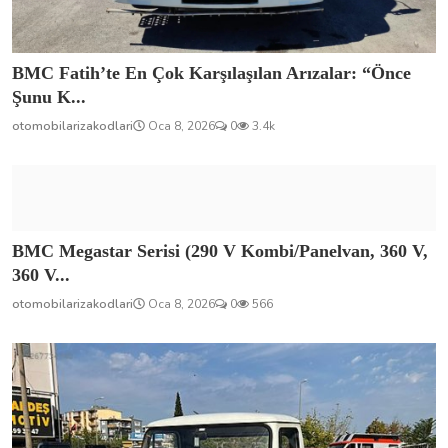
BMC Fatih’te En Çok Karşılaşılan Arızalar: “Önce
Şunu K...
otomobilarizakodlari
Oca 8, 2026
0
3.4k
BMC Megastar Serisi (290 V Kombi/Panelvan, 360 V,
360 V...
otomobilarizakodlari
Oca 8, 2026
0
566