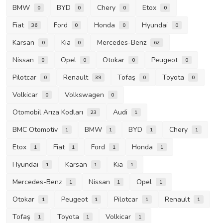
BMW
BYD
Chery
Etox
0
0
0
0
Fiat
Ford
Honda
Hyundai
36
0
0
0
Karsan
Kia
Mercedes-Benz
0
0
62
Nissan
Opel
Otokar
Peugeot
0
0
0
0
Pilotcar
Renault
Tofaş
Toyota
0
39
0
0
Volkicar
Volkswagen
0
0
Otomobil Arıza Kodları
Audi
23
1
BMC Otomotiv
BMW
BYD
Chery
1
1
1
1
Etox
Fiat
Ford
Honda
1
1
1
1
Hyundai
Karsan
Kia
1
1
1
Mercedes-Benz
Nissan
Opel
1
1
1
Otokar
Peugeot
Pilotcar
Renault
1
1
1
1
Tofaş
Toyota
Volkicar
1
1
1