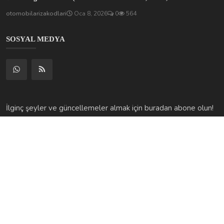
otomobilarizakodlari
Oca 8, 2026
0
564
SOSYAL MEDYA
İlginç şeyler ve güncellemeler almak için buradan abone olun!
Abone Ol
© 2025 Otomobilariza.tr – Tüm hakları saklıdır. Altyapı desteği
Hostingkirala.tr tarafından sağlanmaktadır.
Şartlar ve Koşullar | Otomobilariza.tr