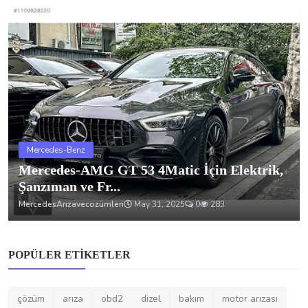
Mercedes-Benz
Mercedes-AMG GT 53 4Matic İçin Elektrik,
Şanzıman ve Fr...
MercedesArızavecozümleri
May 31, 2025
0
283
POPÜLER ETIKETLER
çözüm
arıza
obd2
dizel
bakım
motor arızası