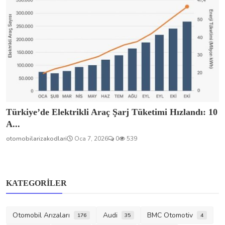
Türkiye’de Elektrikli Araç Şarj Tüketimi Hızlandı: 10
A...
otomobilarizakodlari
Oca 7, 2026
0
539
KATEGORILER
Otomobil Arızaları
Audi
BMC Otomotiv
176
35
4