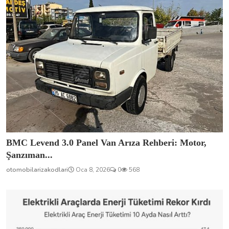
BMC Levend 3.0 Panel Van Arıza Rehberi: Motor,
Şanzıman...
otomobilarizakodlari
Oca 8, 2026
0
568