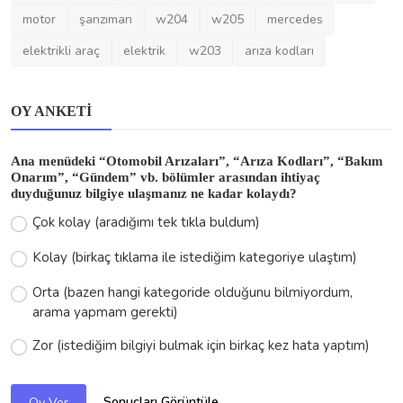
motor
şanzıman
w204
w205
mercedes
elektrikli araç
elektrik
w203
arıza kodları
OY ANKETI
Ana menüdeki “Otomobil Arızaları”, “Arıza Kodları”, “Bakım
Onarım”, “Gündem” vb. bölümler arasından ihtiyaç
duyduğunuz bilgiye ulaşmanız ne kadar kolaydı?
Çok kolay (aradığımı tek tıkla buldum)
Kolay (birkaç tıklama ile istediğim kategoriye ulaştım)
Orta (bazen hangi kategoride olduğunu bilmiyordum,
arama yapmam gerekti)
Zor (istediğim bilgiyi bulmak için birkaç kez hata yaptım)
Sonuçları Görüntüle
Oy Ver