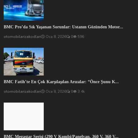
BMC Pro’da Sık Yaşanan Sorunlar: Ustanın Gözünden Motor...
otomobilarizakodlari
Oca 8, 2026
0
596
BMC Fatih’te En Çok Karşılaşılan Arızalar: “Önce Şunu K...
otomobilarizakodlari
Oca 8, 2026
0
3.4k
BMC Megastar Serisi (290 V Kombi/Panelvan, 360 V, 360 V...