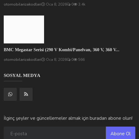
otomobilarizakodlari
Oca 8, 2026
0
3.4k
BMC Megastar Serisi (290 V Kombi/Panelvan, 360 V, 360 V...
otomobilarizakodlari
Oca 8, 2026
0
566
SOSYAL MEDYA
İlginç şeyler ve güncellemeler almak için buradan abone olun!
Abone Ol