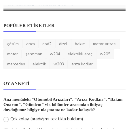
otomobilariza
May 30, 2025
0
743
POPÜLER ETIKETLER
çözüm
arıza
obd2
dizel
bakım
motor arızası
motor
şanzıman
w204
elektrikli araç
w205
mercedes
elektrik
w203
arıza kodları
OY ANKETI
Ana menüdeki “Otomobil Arızaları”, “Arıza Kodları”, “Bakım
Onarım”, “Gündem” vb. bölümler arasından ihtiyaç
duyduğunuz bilgiye ulaşmanız ne kadar kolaydı?
Çok kolay (aradığımı tek tıkla buldum)