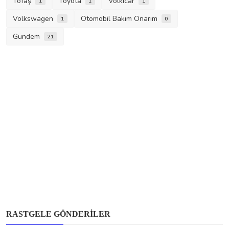
Tofaş
Toyota
Volkicar
1
1
1
Volkswagen
Otomobil Bakım Onarım
1
0
Gündem
21
Gündem
Yeni nesil Passat tanıtıldı: Sedan gitti, yerini
RASTGELE GÖNDERILER
geniş ...