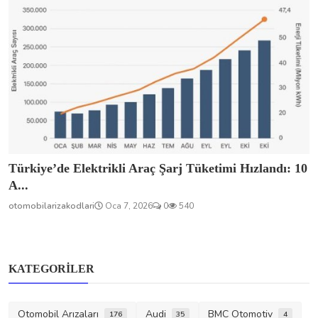
Türkiye’de Elektrikli Araç Şarj Tüketimi Hızlandı: 10
A...
otomobilarizakodlari
Oca 7, 2026
0
540
KATEGORILER
Otomobil Arızaları
Audi
BMC Otomotiv
176
35
4