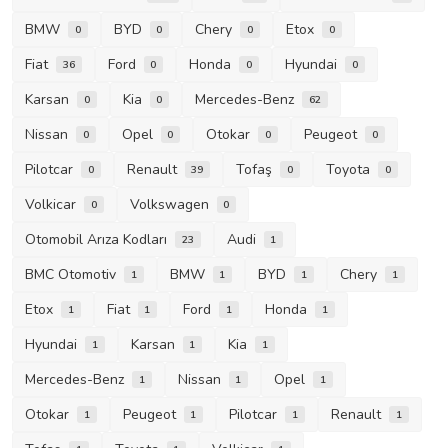
BMW
BYD
Chery
Etox
0
0
0
0
Fiat
Ford
Honda
Hyundai
36
0
0
0
Karsan
Kia
Mercedes-Benz
0
0
62
Nissan
Opel
Otokar
Peugeot
0
0
0
0
Pilotcar
Renault
Tofaş
Toyota
0
39
0
0
Volkicar
Volkswagen
0
0
Otomobil Arıza Kodları
Audi
23
1
BMC Otomotiv
BMW
BYD
Chery
1
1
1
1
Etox
Fiat
Ford
Honda
1
1
1
1
Hyundai
Karsan
Kia
1
1
1
Mercedes-Benz
Nissan
Opel
1
1
1
Otokar
Peugeot
Pilotcar
Renault
1
1
1
1