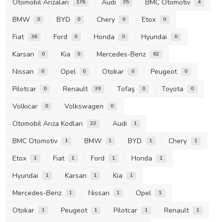
Otomobil Arızaları
Audi
BMC Otomotiv
176
35
4
BMW
BYD
Chery
Etox
0
0
0
0
Fiat
Ford
Honda
Hyundai
36
0
0
0
Karsan
Kia
Mercedes-Benz
0
0
62
Nissan
Opel
Otokar
Peugeot
0
0
0
0
Pilotcar
Renault
Tofaş
Toyota
0
39
0
0
Volkicar
Volkswagen
0
0
Otomobil Arıza Kodları
Audi
23
1
BMC Otomotiv
BMW
BYD
Chery
1
1
1
1
Etox
Fiat
Ford
Honda
1
1
1
1
Hyundai
Karsan
Kia
1
1
1
Mercedes-Benz
Nissan
Opel
1
1
1
Otokar
Peugeot
Pilotcar
Renault
1
1
1
1