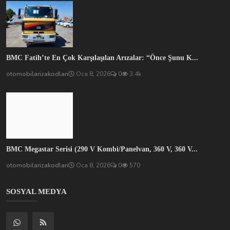
BMC Fatih’te En Çok Karşılaşılan Arızalar: “Önce Şunu K...
otomobilarizakodlari
Oca 8, 2026
0
3.4k
BMC Megastar Serisi (290 V Kombi/Panelvan, 360 V, 360 V...
otomobilarizakodlari
Oca 8, 2026
0
570
SOSYAL MEDYA
İlginç şeyler ve güncellemeler almak için buradan abone olun!