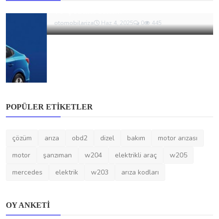
ve Çözüm Reh...
otomobilariza
Haz 4, 2025
0
445
POPÜLER ETIKETLER
çözüm
arıza
obd2
dizel
bakım
motor arızası
motor
şanzıman
w204
elektrikli araç
w205
mercedes
elektrik
w203
arıza kodları
OY ANKETI
Ana menüdeki “Otomobil Arızaları”, “Arıza Kodları”, “Bakım
Onarım”, “Gündem” vb. bölümler arasından ihtiyaç
duyduğunuz bilgiye ulaşmanız ne kadar kolaydı?
Çok kolay (aradığımı tek tıkla buldum)