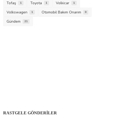
Tofaş
Toyota
Volkicar
1
1
1
Volkswagen
Otomobil Bakım Onarım
1
0
Gündem
21
Renault
RASTGELE GÖNDERILER
Renault R 21 Sahipleri İçin Kapsamlı Arıza