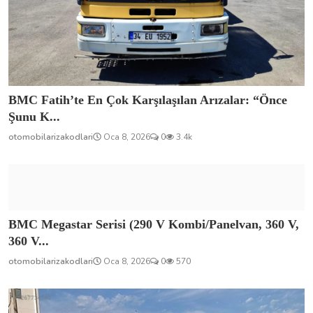
BMC Fatih’te En Çok Karşılaşılan Arızalar: “Önce
Şunu K...
otomobilarizakodlari
Oca 8, 2026
0
3.4k
BMC Megastar Serisi (290 V Kombi/Panelvan, 360 V,
360 V...
otomobilarizakodlari
Oca 8, 2026
0
570