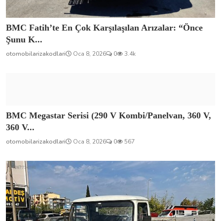
BMC Fatih’te En Çok Karşılaşılan Arızalar: “Önce
Şunu K...
otomobilarizakodlari
Oca 8, 2026
0
3.4k
BMC Megastar Serisi (290 V Kombi/Panelvan, 360 V,
360 V...
otomobilarizakodlari
Oca 8, 2026
0
567