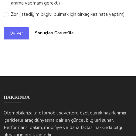
arama yapmam gerekti)
Zor (istediğim bilgiyi bulmak için birkaç kez hata yaptım)
Sonuçları Görüntüle
Oy Ver
HAKKINDA
Otomobilariza.tr, otomobil severlere özel olarak hazırlanmış
içeriklerle araç dünyasına dair en güncel bilgileri sunar.
Performans, bakım, modifiye ve daha fazlası hakkında bilgi
almak için bizi takip edin.