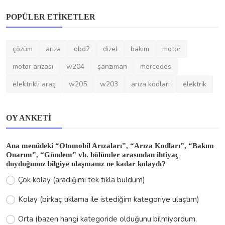
POPÜLER ETIKETLER
çözüm
arıza
obd2
dizel
bakım
motor
motor arızası
w204
şanzıman
mercedes
elektrikli araç
w205
w203
arıza kodları
elektrik
OY ANKETI
Ana menüdeki “Otomobil Arızaları”, “Arıza Kodları”, “Bakım
Onarım”, “Gündem” vb. bölümler arasından ihtiyaç
duyduğunuz bilgiye ulaşmanız ne kadar kolaydı?
Çok kolay (aradığımı tek tıkla buldum)
Kolay (birkaç tıklama ile istediğim kategoriye ulaştım)
Orta (bazen hangi kategoride olduğunu bilmiyordum,