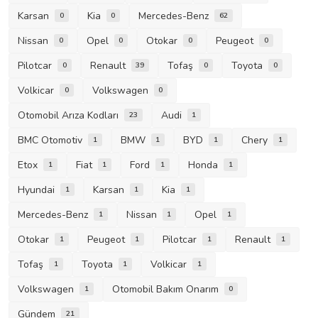
Karsan
Kia
Mercedes-Benz
0
0
62
Nissan
Opel
Otokar
Peugeot
0
0
0
0
Pilotcar
Renault
Tofaş
Toyota
0
39
0
0
Volkicar
Volkswagen
0
0
Otomobil Arıza Kodları
Audi
23
1
BMC Otomotiv
BMW
BYD
Chery
1
1
1
1
Etox
Fiat
Ford
Honda
1
1
1
1
Hyundai
Karsan
Kia
1
1
1
Mercedes-Benz
Nissan
Opel
1
1
1
Otokar
Peugeot
Pilotcar
Renault
1
1
1
1
Tofaş
Toyota
Volkicar
1
1
1
Volkswagen
Otomobil Bakım Onarım
1
0
Gündem
21