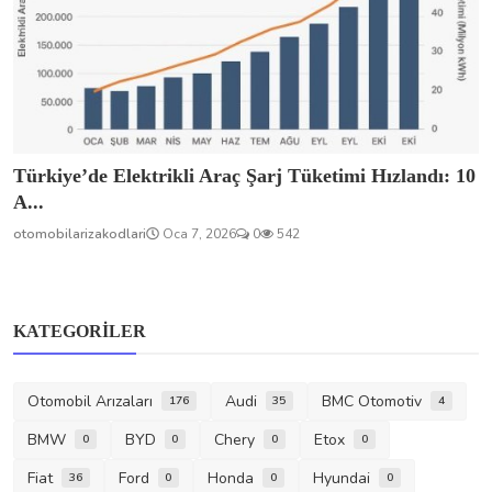
Türkiye’de Elektrikli Araç Şarj Tüketimi Hızlandı: 10
A...
otomobilarizakodlari
Oca 7, 2026
0
542
KATEGORILER
Otomobil Arızaları
Audi
BMC Otomotiv
176
35
4
BMW
BYD
Chery
Etox
0
0
0
0
Fiat
Ford
Honda
Hyundai
36
0
0
0