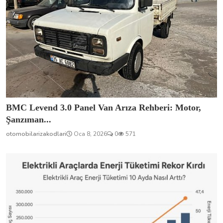
BMC Levend 3.0 Panel Van Arıza Rehberi: Motor,
Şanzıman...
otomobilarizakodlari
Oca 8, 2026
0
571