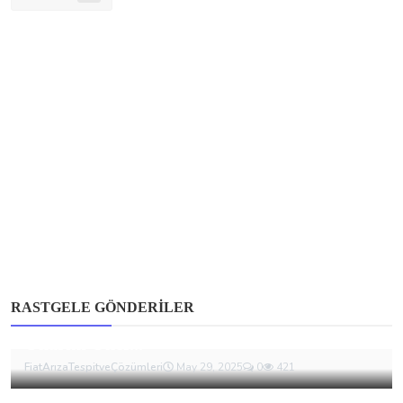
Fiat
RASTGELE GÖNDERILER
Keşfedilmemiş Güç: Fiat Egea Cross Arıza ve
Onarım Öner...
FiatArızaTespitveÇözümleri
May 29, 2025
0
421