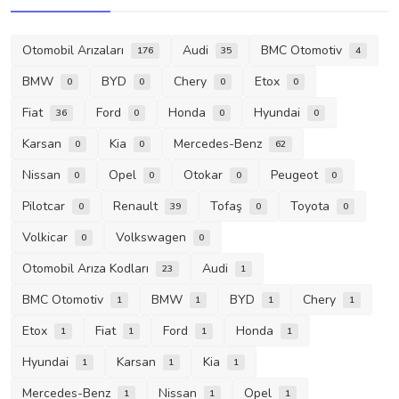
Otomobil Arızaları
Audi
BMC Otomotiv
176
35
4
BMW
BYD
Chery
Etox
0
0
0
0
Fiat
Ford
Honda
Hyundai
36
0
0
0
Karsan
Kia
Mercedes-Benz
0
0
62
Nissan
Opel
Otokar
Peugeot
0
0
0
0
Pilotcar
Renault
Tofaş
Toyota
0
39
0
0
Volkicar
Volkswagen
0
0
Otomobil Arıza Kodları
Audi
23
1
BMC Otomotiv
BMW
BYD
Chery
1
1
1
1
Etox
Fiat
Ford
Honda
1
1
1
1
Hyundai
Karsan
Kia
1
1
1
Mercedes-Benz
Nissan
Opel
1
1
1