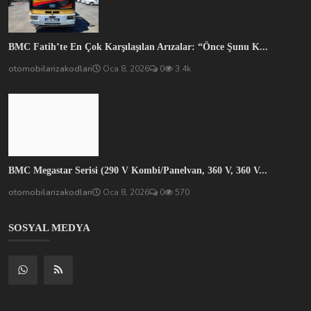
BMC Fatih’te En Çok Karşılaşılan Arızalar: “Önce Şunu K...
otomobilarizakodlari
Oca 8, 2026
0
3.4k
BMC Megastar Serisi (290 V Kombi/Panelvan, 360 V, 360 V...
otomobilarizakodlari
Oca 8, 2026
0
570
SOSYAL MEDYA