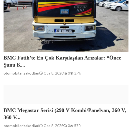
BMC Fatih’te En Çok Karşılaşılan Arızalar: “Önce
Şunu K...
otomobilarizakodlari
Oca 8, 2026
0
3.4k
BMC Megastar Serisi (290 V Kombi/Panelvan, 360 V,
360 V...
otomobilarizakodlari
Oca 8, 2026
0
570