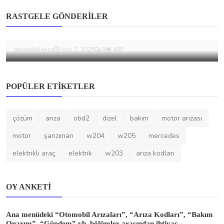
Audi
RASTGELE GÖNDERILER
Audi Q5 Arıza Rehberi: Motor, Elektrik ve
Fren Sistemi ...
otomobilariza
Haz 2, 2025
0
465
POPÜLER ETIKETLER
çözüm
arıza
obd2
dizel
bakım
motor arızası
motor
şanzıman
w204
w205
mercedes
elektrikli araç
elektrik
w203
arıza kodları
OY ANKETI
Ana menüdeki “Otomobil Arızaları”, “Arıza Kodları”, “Bakım
Onarım”, “Gündem” vb. bölümler arasından ihtiyaç