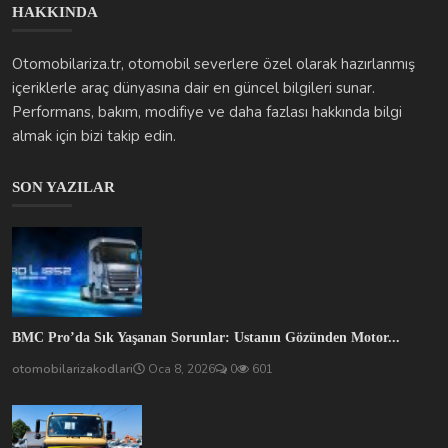
HAKKINDA
Otomobilariza.tr, otomobil severlere özel olarak hazırlanmış
içeriklerle araç dünyasına dair en güncel bilgileri sunar.
Performans, bakım, modifiye ve daha fazlası hakkında bilgi
almak için bizi takip edin.
SON YAZILAR
BMC Pro’da Sık Yaşanan Sorunlar: Ustanın Gözünden Motor...
otomobilarizakodlari
Oca 8, 2026
0
601