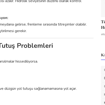
si azalır. Hidrolik seviyesinin düzenli olarak kontrol
syon:
Tü
dana gelirse, frenleme sırasında titreşimler olabilir.
Hı
tirilmesi gerekir.
ot
Tutuş Problemleri
K
arsılmalar hissediliyorsa.
a ve düzgün yol tutuşu sağlanamamasına yol açar.