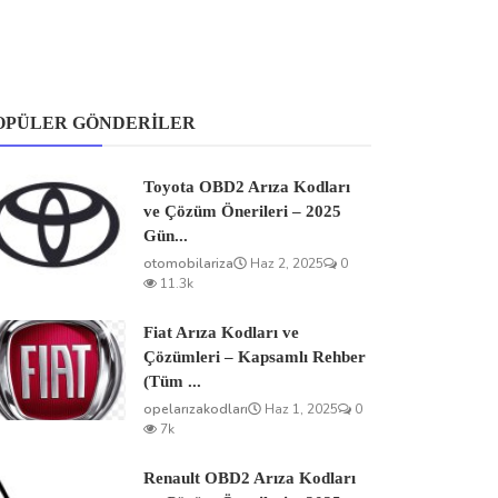
OPÜLER GÖNDERILER
Toyota OBD2 Arıza Kodları
ve Çözüm Önerileri – 2025
Gün...
otomobilariza
Haz 2, 2025
0
11.3k
Fiat Arıza Kodları ve
Çözümleri – Kapsamlı Rehber
(Tüm ...
opelarızakodları
Haz 1, 2025
0
7k
Renault OBD2 Arıza Kodları