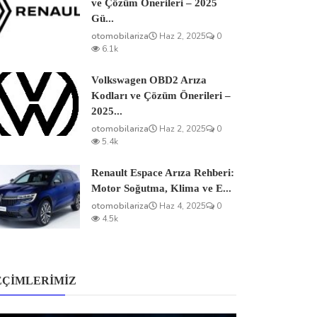
ve Çözüm Önerileri – 2025
Gü...
otomobilariza
Haz 2, 2025
0
6.1k
Volkswagen OBD2 Arıza
Kodları ve Çözüm Önerileri –
2025...
otomobilariza
Haz 2, 2025
0
5.4k
Renault Espace Arıza Rehberi:
Motor Soğutma, Klima ve E...
otomobilariza
Haz 4, 2025
0
4.5k
EÇIMLERIMIZ