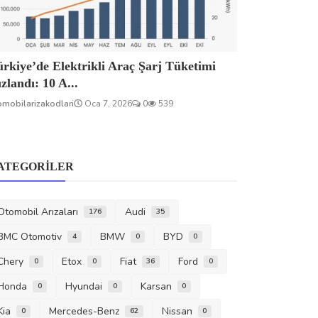
rkiye’de Elektrikli Araç Şarj Tüketimi
zlandı: 10 A...
omobilarizakodlari
Oca 7, 2026
0
539
ATEGORILER
Otomobil Arızaları
Audi
176
35
BMC Otomotiv
BMW
BYD
4
0
0
Chery
Etox
Fiat
Ford
0
0
36
0
Honda
Hyundai
Karsan
0
0
0
Kia
Mercedes-Benz
Nissan
0
62
0