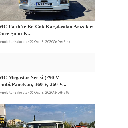
C Fatih’te En Çok Karşılaşılan Arızalar:
Önce Şunu K...
omobilarizakodlari
Oca 8, 2026
0
3.4k
MC Megastar Serisi (290 V
mbi/Panelvan, 360 V, 360 V...
omobilarizakodlari
Oca 8, 2026
0
565