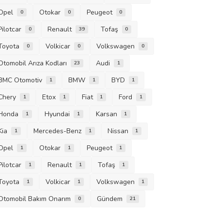
Opel
Otokar
Peugeot
0
0
0
Pilotcar
Renault
Tofaş
0
39
0
Toyota
Volkicar
Volkswagen
0
0
0
Otomobil Arıza Kodları
Audi
23
1
BMC Otomotiv
BMW
BYD
1
1
1
Chery
Etox
Fiat
Ford
1
1
1
1
Honda
Hyundai
Karsan
1
1
1
Kia
Mercedes-Benz
Nissan
1
1
1
Opel
Otokar
Peugeot
1
1
1
Pilotcar
Renault
Tofaş
1
1
1
Toyota
Volkicar
Volkswagen
1
1
1
Otomobil Bakım Onarım
Gündem
0
21