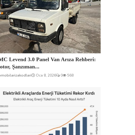
MC Levend 3.0 Panel Van Arıza Rehberi:
tor, Şanzıman...
omobilarizakodlari
Oca 8, 2026
0
568