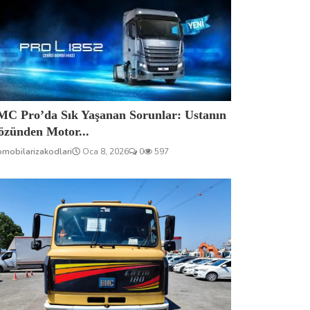
MC Pro’da Sık Yaşanan Sorunlar: Ustanın
özünden Motor...
omobilarizakodlari
Oca 8, 2026
0
597