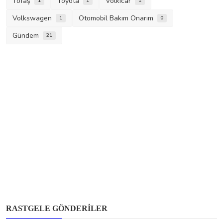
Tofaş
Toyota
Volkicar
1
1
1
Volkswagen
Otomobil Bakım Onarım
1
0
Gündem
21
Mercedes-Benz
RASTGELE GÖNDERILER
Mercedes-Benz C 63 AMG için Yüksek Devir