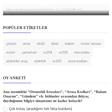
V8 Motor, Karb...
MercedesArızavecozümleri
May 31, 2025
0
289
POPÜLER ETIKETLER
çözüm
arıza
obd2
dizel
bakım
motor arızası
motor
şanzıman
w204
w205
mercedes
elektrikli araç
elektrik
w203
arıza kodları
OY ANKETI
Ana menüdeki “Otomobil Arızaları”, “Arıza Kodları”, “Bakım
Onarım”, “Gündem” vb. bölümler arasından ihtiyaç
duyduğunuz bilgiye ulaşmanız ne kadar kolaydı?
Çok kolay (aradığımı tek tıkla buldum)