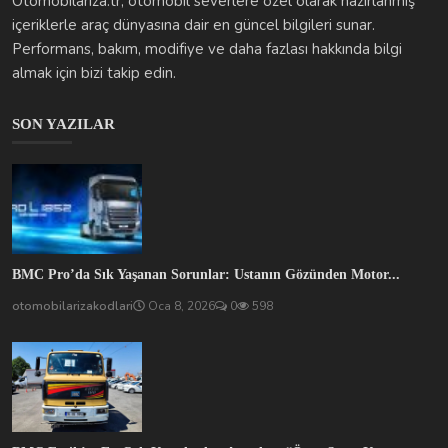
Otomobilariza.tr, otomobil severlere özel olarak hazırlanmış
içeriklerle araç dünyasına dair en güncel bilgileri sunar.
Performans, bakım, modifiye ve daha fazlası hakkında bilgi
almak için bizi takip edin.
SON YAZILAR
BMC Pro’da Sık Yaşanan Sorunlar: Ustanın Gözünden Motor...
otomobilarizakodlari
Oca 8, 2026
0
598