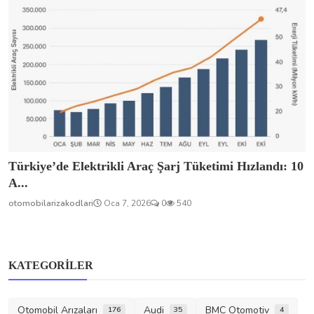
Türkiye’de Elektrikli Araç Şarj Tüketimi Hızlandı: 10
A...
otomobilarizakodlari
Oca 7, 2026
0
540
KATEGORILER
Otomobil Arızaları
Audi
BMC Otomotiv
176
35
4