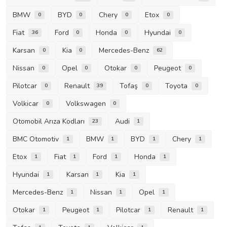
BMW
BYD
Chery
Etox
0
0
0
0
Fiat
Ford
Honda
Hyundai
36
0
0
0
Karsan
Kia
Mercedes-Benz
0
0
62
Nissan
Opel
Otokar
Peugeot
0
0
0
0
Pilotcar
Renault
Tofaş
Toyota
0
39
0
0
Volkicar
Volkswagen
0
0
Otomobil Arıza Kodları
Audi
23
1
BMC Otomotiv
BMW
BYD
Chery
1
1
1
1
Etox
Fiat
Ford
Honda
1
1
1
1
Hyundai
Karsan
Kia
1
1
1
Mercedes-Benz
Nissan
Opel
1
1
1
Otokar
Peugeot
Pilotcar
Renault
1
1
1
1