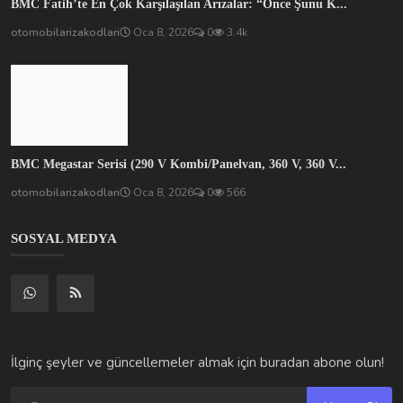
BMC Fatih’te En Çok Karşılaşılan Arızalar: “Önce Şunu K...
otomobilarizakodlari
Oca 8, 2026
0
3.4k
BMC Megastar Serisi (290 V Kombi/Panelvan, 360 V, 360 V...
otomobilarizakodlari
Oca 8, 2026
0
566
SOSYAL MEDYA
İlginç şeyler ve güncellemeler almak için buradan abone olun!