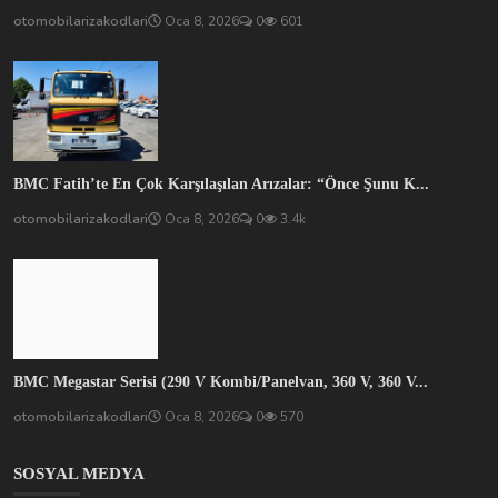
BMC Fatih’te En Çok Karşılaşılan Arızalar: “Önce Şunu K...
otomobilarizakodlari
Oca 8, 2026
0
3.4k
BMC Megastar Serisi (290 V Kombi/Panelvan, 360 V, 360 V...
otomobilarizakodlari
Oca 8, 2026
0
570
SOSYAL MEDYA