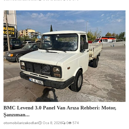
BMC Levend 3.0 Panel Van Arıza Rehberi: Motor,
Şanzıman...
otomobilarizakodlari
Oca 8, 2026
0
574