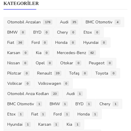
KATEGORILER
Otomobil Arızaları
Audi
BMC Otomotiv
176
35
4
BMW
BYD
Chery
Etox
0
0
0
0
Fiat
Ford
Honda
Hyundai
36
0
0
0
Karsan
Kia
Mercedes-Benz
0
0
62
Nissan
Opel
Otokar
Peugeot
0
0
0
0
Pilotcar
Renault
Tofaş
Toyota
0
39
0
0
Volkicar
Volkswagen
0
0
Otomobil Arıza Kodları
Audi
23
1
BMC Otomotiv
BMW
BYD
Chery
1
1
1
1
Etox
Fiat
Ford
Honda
1
1
1
1
Hyundai
Karsan
Kia
1
1
1