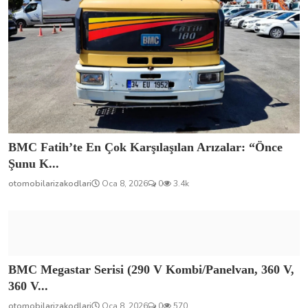
BMC Fatih’te En Çok Karşılaşılan Arızalar: “Önce
Şunu K...
otomobilarizakodlari
Oca 8, 2026
0
3.4k
BMC Megastar Serisi (290 V Kombi/Panelvan, 360 V,
360 V...
otomobilarizakodlari
Oca 8, 2026
0
570