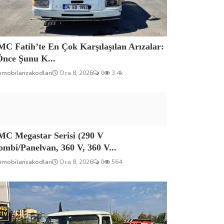
C Fatih’te En Çok Karşılaşılan Arızalar:
Önce Şunu K...
omobilarizakodlari
Oca 8, 2026
0
3.4k
MC Megastar Serisi (290 V
mbi/Panelvan, 360 V, 360 V...
omobilarizakodlari
Oca 8, 2026
0
564