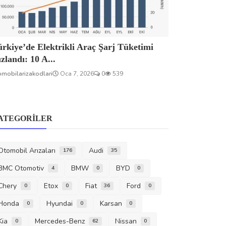
rkiye’de Elektrikli Araç Şarj Tüketimi
zlandı: 10 A...
omobilarizakodlari
Oca 7, 2026
0
539
ATEGORILER
Otomobil Arızaları
Audi
176
35
BMC Otomotiv
BMW
BYD
4
0
0
Chery
Etox
Fiat
Ford
0
0
36
0
Honda
Hyundai
Karsan
0
0
0
Kia
Mercedes-Benz
Nissan
0
62
0