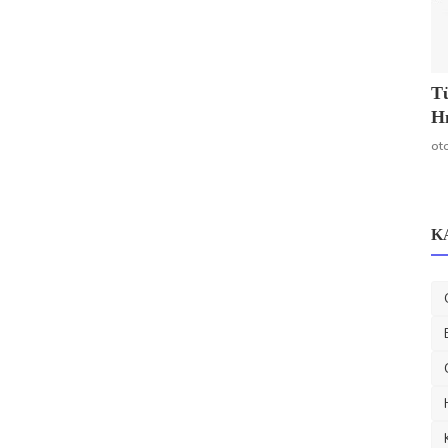
Tü
Hı
ot
K