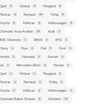
Opel
Otokar
Peugeot
0
0
0
Pilotcar
Renault
Tofaş
0
39
0
Toyota
Volkicar
Volkswagen
0
0
0
Otomobil Arıza Kodları
Audi
23
1
BMC Otomotiv
BMW
BYD
1
1
1
Chery
Etox
Fiat
Ford
1
1
1
1
Honda
Hyundai
Karsan
1
1
1
Kia
Mercedes-Benz
Nissan
1
1
1
Opel
Otokar
Peugeot
1
1
1
Pilotcar
Renault
Tofaş
1
1
1
Toyota
Volkicar
Volkswagen
1
1
1
Otomobil Bakım Onarım
Gündem
0
21