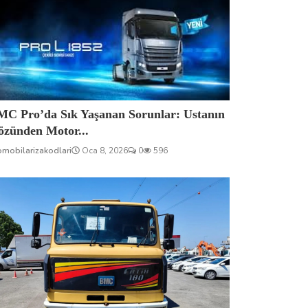
MC Pro’da Sık Yaşanan Sorunlar: Ustanın
özünden Motor...
omobilarizakodlari
Oca 8, 2026
0
596