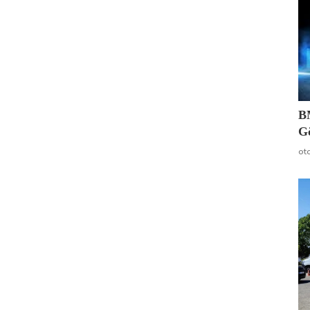
B
G
ot