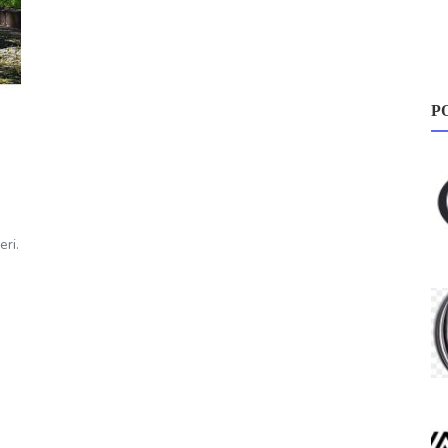
P
,
eri.