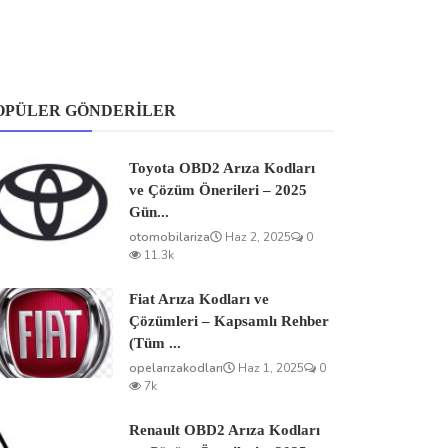
OPÜLER GÖNDERILER
Toyota OBD2 Arıza Kodları
ve Çözüm Önerileri – 2025
Gün...
otomobilariza
Haz 2, 2025
0
11.3k
Fiat Arıza Kodları ve
Çözümleri – Kapsamlı Rehber
(Tüm ...
opelarızakodları
Haz 1, 2025
0
7k
Renault OBD2 Arıza Kodları