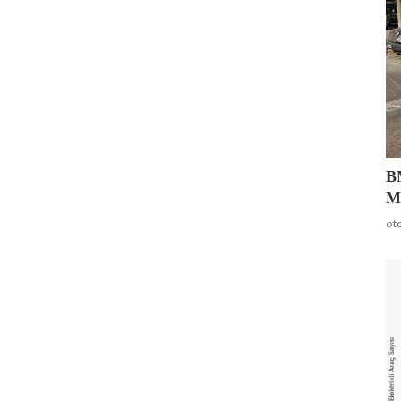
B
Mo
ot