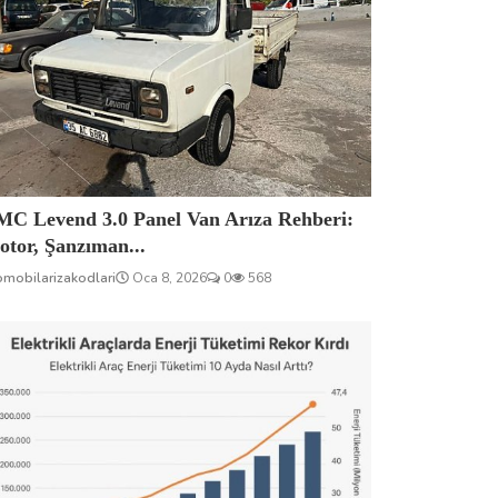
MC Levend 3.0 Panel Van Arıza Rehberi:
tor, Şanzıman...
omobilarizakodlari
Oca 8, 2026
0
568