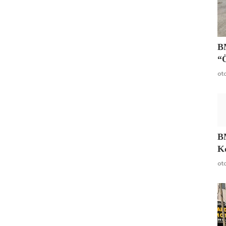
BM
“
ot
B
Ko
ot