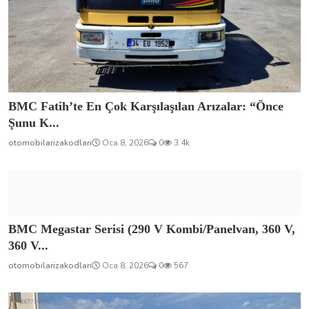
BMC Fatih’te En Çok Karşılaşılan Arızalar: “Önce
Şunu K...
otomobilarizakodlari
Oca 8, 2026
0
3.4k
BMC Megastar Serisi (290 V Kombi/Panelvan, 360 V,
360 V...
otomobilarizakodlari
Oca 8, 2026
0
567