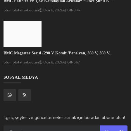
BMC Fatih’te En Çok Karşılaşılan Arızalar: “Önce Şunu K...
otomobilarizakodlari
Oca 8, 2026
0
3.4k
BMC Megastar Serisi (290 V Kombi/Panelvan, 360 V, 360 V...
otomobilarizakodlari
Oca 8, 2026
0
567
SOSYAL MEDYA
İlginç şeyler ve güncellemeler almak için buradan abone olun!