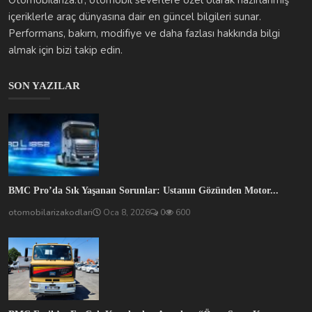
Otomobilariza.tr, otomobil severlere özel olarak hazırlanmış
içeriklerle araç dünyasına dair en güncel bilgileri sunar.
Performans, bakım, modifiye ve daha fazlası hakkında bilgi
almak için bizi takip edin.
SON YAZILAR
BMC Pro’da Sık Yaşanan Sorunlar: Ustanın Gözünden Motor...
otomobilarizakodlari
Oca 8, 2026
0
600