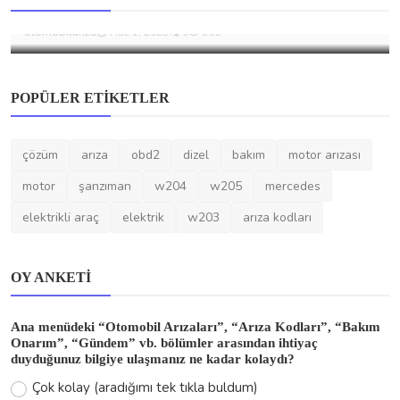
Çözümleri
otomobilariza
Haz 1, 2025
0
566
POPÜLER ETIKETLER
çözüm
arıza
obd2
dizel
bakım
motor arızası
motor
şanzıman
w204
w205
mercedes
elektrikli araç
elektrik
w203
arıza kodları
OY ANKETI
Ana menüdeki “Otomobil Arızaları”, “Arıza Kodları”, “Bakım
Onarım”, “Gündem” vb. bölümler arasından ihtiyaç
duyduğunuz bilgiye ulaşmanız ne kadar kolaydı?
Çok kolay (aradığımı tek tıkla buldum)