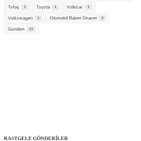
Tofaş
Toyota
Volkicar
1
1
1
Volkswagen
Otomobil Bakım Onarım
1
0
Gündem
21
Kia
Kia Tüm OBD2 Arıza Kodları, Nedenleri ve
RASTGELE GÖNDERILER