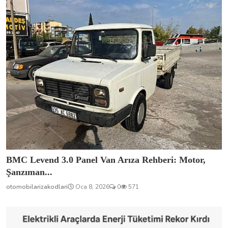
BMC Levend 3.0 Panel Van Arıza Rehberi: Motor,
Şanzıman...
otomobilarizakodlari
Oca 8, 2026
0
571