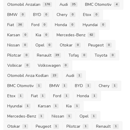
Otomobil Arızaları
Audi
BMC Otomotiv
176
35
4
BMW
BYD
Chery
Etox
0
0
0
0
Fiat
Ford
Honda
Hyundai
36
0
0
0
Karsan
Kia
Mercedes-Benz
0
0
62
Nissan
Opel
Otokar
Peugeot
0
0
0
0
Pilotcar
Renault
Tofaş
Toyota
0
39
0
0
Volkicar
Volkswagen
0
0
Otomobil Arıza Kodları
Audi
23
1
BMC Otomotiv
BMW
BYD
Chery
1
1
1
1
Etox
Fiat
Ford
Honda
1
1
1
1
Hyundai
Karsan
Kia
1
1
1
Mercedes-Benz
Nissan
Opel
1
1
1
Otokar
Peugeot
Pilotcar
Renault
1
1
1
1