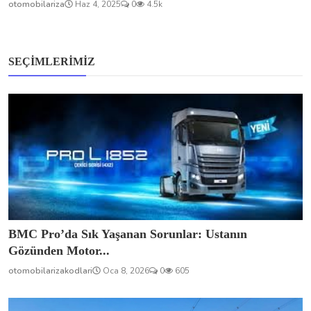
otomobilariza
Haz 4, 2025
0
4.5k
SEÇIMLERIMIZ
BMC Pro’da Sık Yaşanan Sorunlar: Ustanın
Gözünden Motor...
otomobilarizakodlari
Oca 8, 2026
0
605