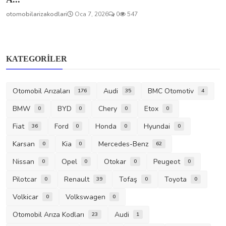
otomobilarizakodlari
Oca 7, 2026
0
547
KATEGORILER
Otomobil Arızaları
Audi
BMC Otomotiv
176
35
4
BMW
BYD
Chery
Etox
0
0
0
0
Fiat
Ford
Honda
Hyundai
36
0
0
0
Karsan
Kia
Mercedes-Benz
0
0
62
Nissan
Opel
Otokar
Peugeot
0
0
0
0
Pilotcar
Renault
Tofaş
Toyota
0
39
0
0
Volkicar
Volkswagen
0
0
Otomobil Arıza Kodları
Audi
23
1