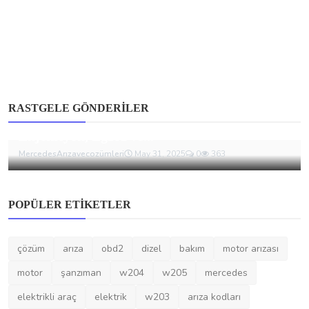
Mercedes-Benz
RASTGELE GÖNDERILER
Mercedes-Benz B 200 CDI İçin Dizel
Enjeksiyon, Egzoz ve...
MercedesArızavecozümleri
May 31, 2025
0
363
POPÜLER ETIKETLER
çözüm
arıza
obd2
dizel
bakım
motor arızası
motor
şanzıman
w204
w205
mercedes
elektrikli araç
elektrik
w203
arıza kodları