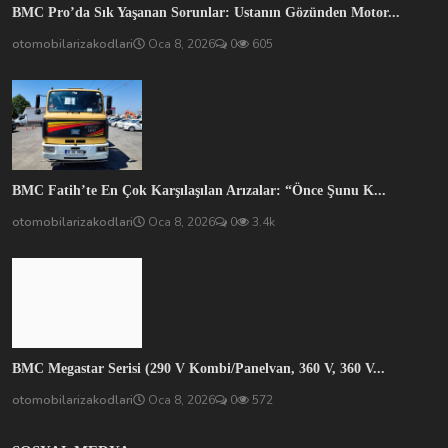
BMC Pro’da Sık Yaşanan Sorunlar: Ustanın Gözünden Motor...
otomobilarizakodlari
Oca 8, 2026
0
605
BMC Fatih’te En Çok Karşılaşılan Arızalar: “Önce Şunu K...
otomobilarizakodlari
Oca 8, 2026
0
3.4k
BMC Megastar Serisi (290 V Kombi/Panelvan, 360 V, 360 V...
otomobilarizakodlari
Oca 8, 2026
0
572