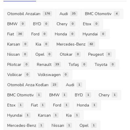
Volkicar
Volkswagen
0
0
Otomobil Arıza Kodları
Audi
23
1
BMC Otomotiv
BMW
BYD
Chery
1
1
1
1
Etox
Fiat
Ford
Honda
1
1
1
1
Hyundai
Karsan
Kia
1
1
1
Mercedes-Benz
Nissan
Opel
1
1
1
Otokar
Peugeot
Pilotcar
Renault
1
1
1
1
Tofaş
Toyota
Volkicar
1
1
1
Volkswagen
Otomobil Bakım Onarım
1
0
Gündem
21