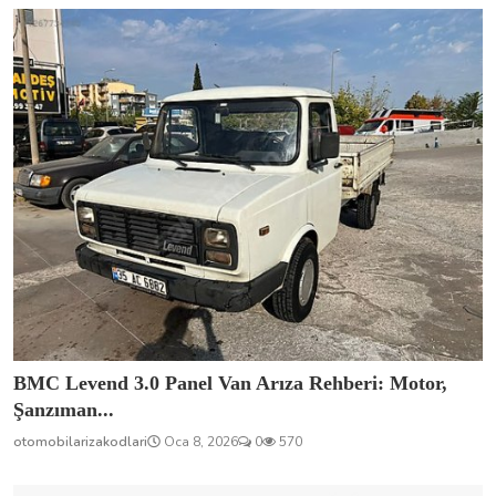
BMC Levend 3.0 Panel Van Arıza Rehberi: Motor,
Şanzıman...
otomobilarizakodlari
Oca 8, 2026
0
570