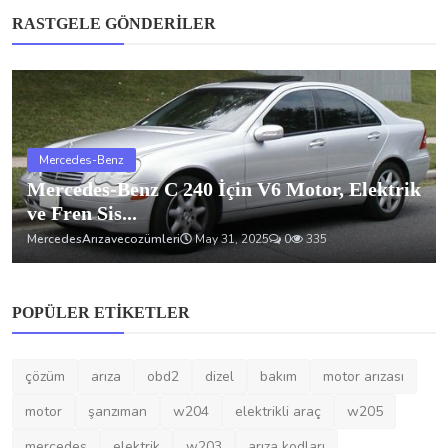
motor
şanzıman
w204
elektrikli araç
w205
mercedes
elektrik
w203
arıza kodları
OY ANKETI
Ana menüdeki “Otomobil Arızaları”, “Arıza Kodları”, “Bakım
Onarım”, “Gündem” vb. bölümler arasından ihtiyaç
duyduğunuz bilgiye ulaşmanız ne kadar kolaydı?
Çok kolay (aradığımı tek tıkla buldum)
Kolay (birkaç tıklama ile istediğim kategoriye ulaştım)
Orta (bazen hangi kategoride olduğunu bilmiyordum,
arama yapmam gerekti)
Zor (istediğim bilgiyi bulmak için birkaç kez hata yaptım)
Sonuçları Görüntüle
Oy Ver