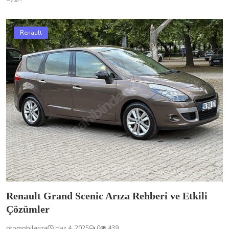
Renault Grand Scenic Arıza Rehberi ve Etkili
Çözümler
otomobilariza
Haz 4, 2025
0
439
Renault Grand Scenic sahiplerinin sık karşılaştığı motor soğutma,
klima ve elektronik sistem sorunlarına dair nedenler ve pratik ç...