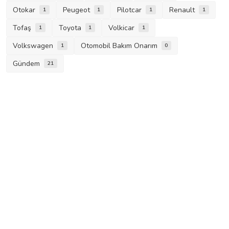
Peugeot
RASTGELE GÖNDERILER
Peugeot OBD2 Arıza Kodları ve Anlamları
(Detaylı Çözüm ...
otomobilariza
Haz 2, 2025
0
2.1k
POPÜLER ETIKETLER
çözüm
arıza
obd2
dizel
bakım
motor arızası