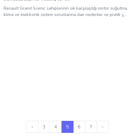
‹
3
4
5
6
7
›