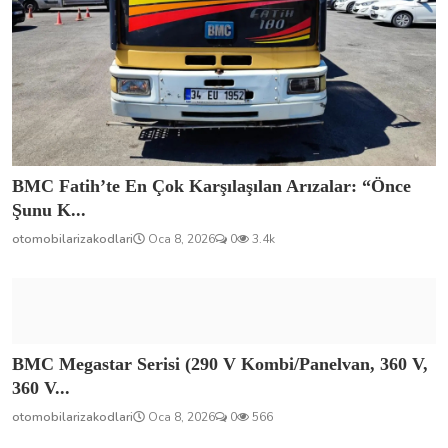
BMC Megastar Serisi (290 V Kombi/Panelvan, 360 V,
360 V...
otomobilarizakodlari
Oca 8, 2026
0
566