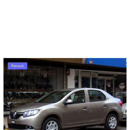
Renault Symbol’da Karşılaşabileceğiniz Yaygın
Sorunlar ...
otomobilariza
Haz 4, 2025
0
871
Renault Symbol kullanıcılarının motorun aşırı ısınması, klimadan
yeterli soğuk hava gelmemesi ve elektronik sistemlerdeki ani
uyar...