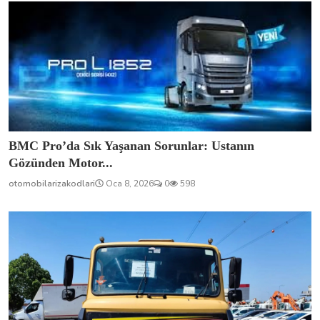
otomobilarizakodlari
Oca 8, 2026
0
598
BMC Fatih’te En Çok Karşılaşılan Arızalar: “Önce
Şunu K...
otomobilarizakodlari
Oca 8, 2026
0
3.4k