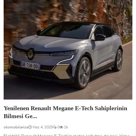
Yenilenen Renault Megane E-Tech Sahiplerinin
Bilmesi Ge...
otomobilariza
Haz 4, 2025
0
1k
Elektrikli Renault Megane E-Tech’in motor soğutma devresi, klima
performansı ve elektronik sistemleriyle ilgili karşılaşılabilecek...
Renault