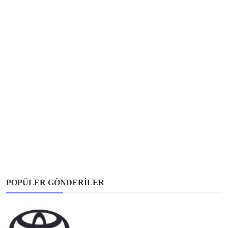
POPÜLER GÖNDERILER
Toyota OBD2 Arıza Kodları ve Çözüm Önerileri – 2025 Gün...
otomobilariza
Haz 2, 2025
0
11.3k
Fiat Arıza Kodları ve Çözümleri – Kapsamlı Rehber (Tüm ...