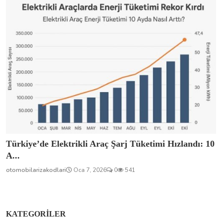
Türkiye’de Elektrikli Araç Şarj Tüketimi Hızlandı: 10
A...
otomobilarizakodlari
Oca 7, 2026
0
541
KATEGORILER
Otomobil Arızaları
Audi
BMC Otomotiv
176
35
4
BMW
BYD
Chery
Etox
0
0
0
0
Fiat
Ford
Honda
Hyundai
36
0
0
0
Karsan
Kia
Mercedes-Benz
0
0
62
Nissan
Opel
Otokar
Peugeot
0
0
0
0
Pilotcar
Renault
Tofaş
Toyota
0
39
0
0